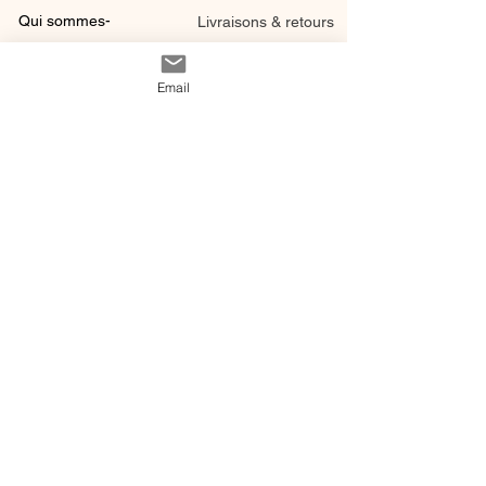
Qui sommes-
Livraisons & retours
nous ?
instagram
Conditions
Email
Contact
générales de vente
@ 2020 by Happy Léonie.