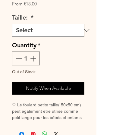
Sale
From
€18.00
Price
Taille:
*
Quantity
*
Out of Stock
Notify When Available
♡ Le foulard petite taille( 50x50 cm)
peut également étre utilisé comme
petit lange pour les bébés et enfants.
♡ Le foulard (100x90 cm) peut
également étre utilisé comme maxi