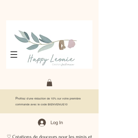
P
rofitez d'une réduction de 10% sur votre première
commande avec le code BIENVENUE10
Log In
♡ Créations de douceurs pour les minis et