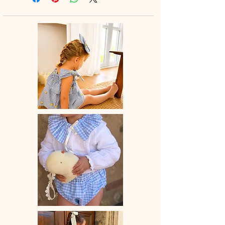
lange pour les enfants.
♡ Dimensions au choix : 50x50 cm
ou 100x90 cm
♡Savoir-faire et fabrication 100%
française à la main.
♡ Délai de fabrication : 7 à 28 jours
ouvrés.
♡♡♡Entretien : Lavage à la main ou
en machine 30° max, couleurs
similaires. Essorage doux.Pas de
sèche-linge.