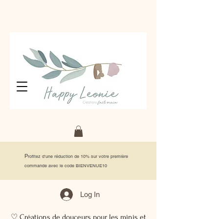
P
rofitez d'une réduction de 10% sur votre première
commande avec le code BIENVENUE10
Log In
♡ Créations de douceurs pour les minis et