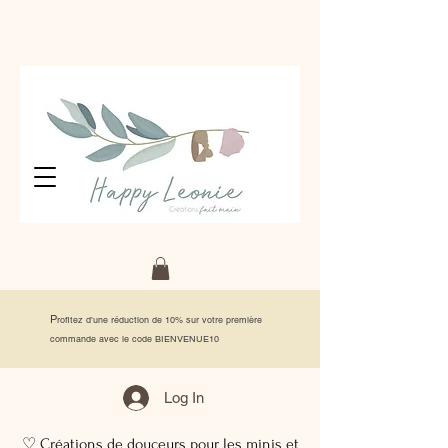
P
rofitez d'une réduction de 10% sur votre première
commande avec le code BIENVENUE10
Log In
♡ Créations de douceurs pour les minis et