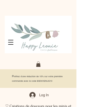
P
rofitez d'une réduction de 10% sur votre première
commande avec le code BIENVENUE10
Log In
♡ Créations de douceurs pour les minis et