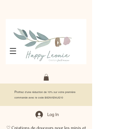
P
rofitez d'une réduction de 10% sur votre première
commande avec le code BIENVENUE10
Log In
♡ Créations de douceurs pour les minis et