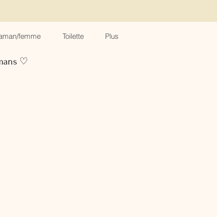
aman/femme
Toilette
Plus
amans ♡