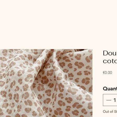
Dou
coto
Pri
€0.00
Quant
Out of S