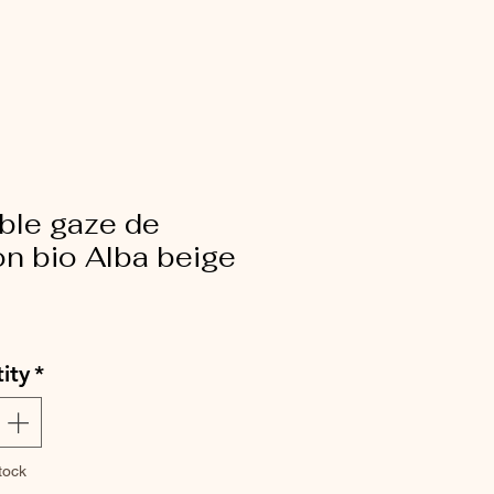
ble gaze de
n bio Alba beige
ce
ity
*
tock