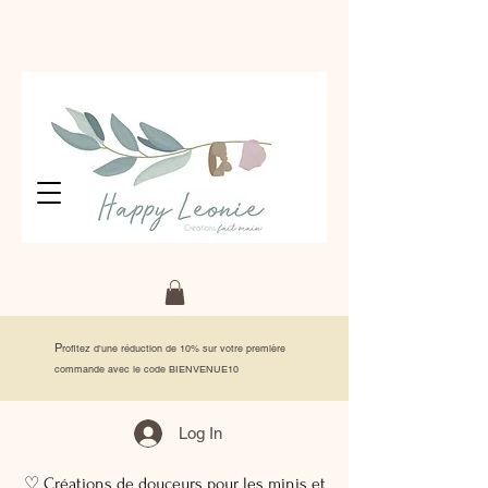
P
rofitez d'une réduction de 10% sur votre première
commande avec le code BIENVENUE10
Log In
♡ Créations de douceurs pour les minis et