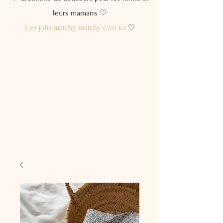
leurs mamans ♡
Les jolis matchy matchy c'est ici
♡