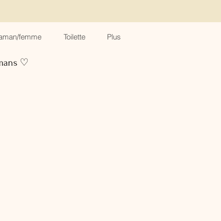
aman/femme
Toilette
Plus
amans ♡