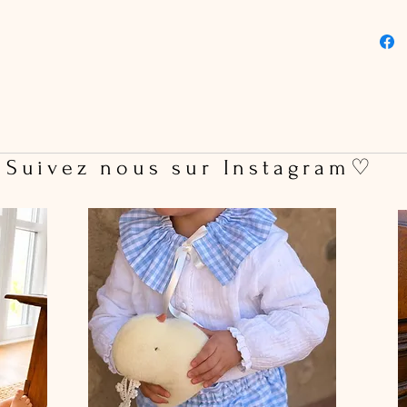
n'hésite
happyle
*
La versi
fente su
 Suivez nous sur Instagram♡