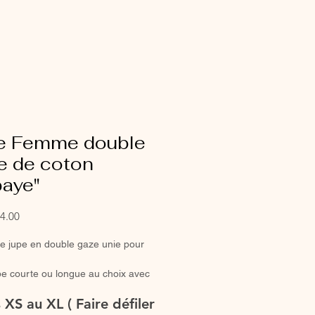
e Femme double
e de coton
paye"
Sale
4.00
Price
ie jupe en double gaze unie pour
e courte ou longue au choix avec
roncée ou classique pour un look
s XS au XL ( Faire défiler
 ou en duo avec votre mini.