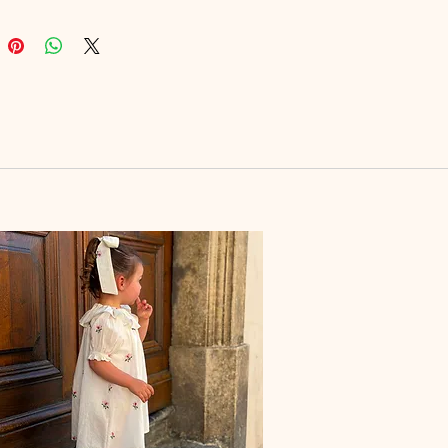
z pas à m'envoyer un mail à
oniestore@gmail.com
on longue présente une légère
r le côté pour plus d’aisance.