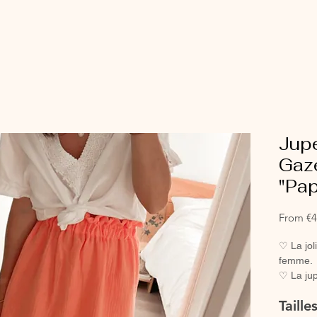
Jup
Gaz
"Pa
From
€4
♡ La jol
femme.
♡ La jup
taille f
Taille
tendance