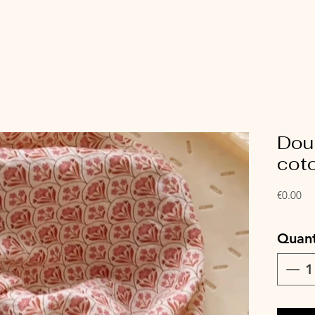
Dou
coto
Pri
€0.00
Quant