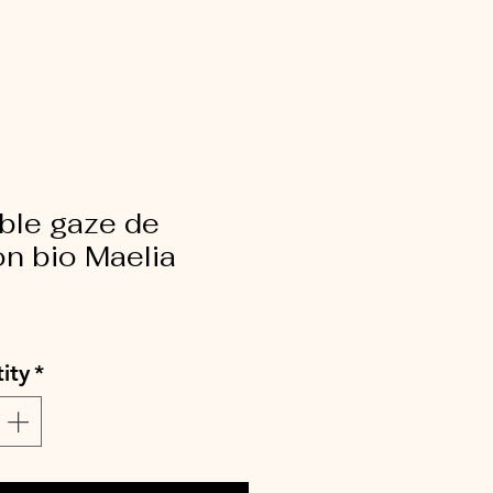
ble gaze de
n bio Maelia
ce
ity
*