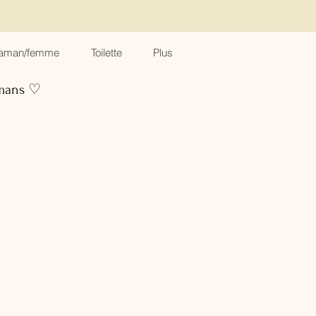
aman/femme
Toilette
Plus
amans ♡