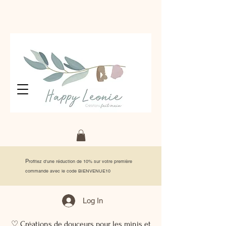
P
rofitez d'une réduction de 10% sur votre première
commande avec le code BIENVENUE10
Log In
♡ Créations de douceurs pour les minis et