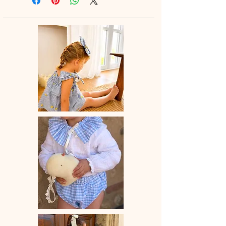
de lété avec une poche à l'avant (en
option) pour cacher les petits trésors
de vacances.
Combinaison est composée de deux
boutons pressions au niveau des
épaules pour un habillage facile.
A assortir au foulard, barrette ou
bandeau et pourquoi la jupe femme
pour un matchy matchy avec maman.
♡ Combishort entièrement réalisée à
la main.
La combishort taille légèrement
grand.
♡ Le délai de fabrication est de 15 à
28 jours ouvrés selon les commandes
en cours.
♡ Lavage à la main ou en machine
30° max, couleurs similaires, cycle