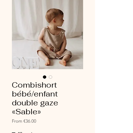
Combishort
bébé/enfant
double gaze
«Sable»
Sale
From
€36.00
Price