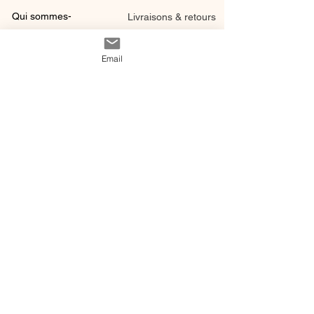
Qui sommes-
Livraisons & retours
nous ?
instagram
Conditions
Email
Contact
générales de vente
@ 2020 by Happy Léonie.