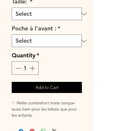
Taille:
*
Poche à l'avant :
*
Quantity
*
Add to Cart
♡ Petite combishort mixte conçue
aussi bien pour les bébés que pour
les enfants.
Cette combinaison à manches
courtes est le vêtement indispensable