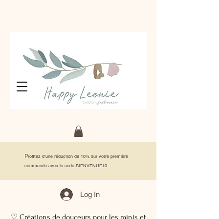
P
rofitez d'une réduction de 10% sur votre première
commande avec le code BIENVENUE10
Log In
♡ Créations de douceurs pour les minis et