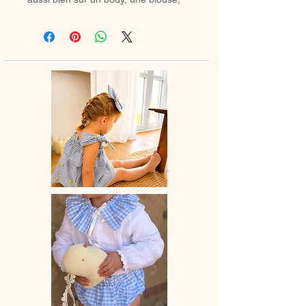
une barboteuse que sur un petit pull.
Il apporte instantanément une touche
rétro chic à n’importe quelle tenue.
Grâce à son ruban ou cordon, vous
pouvez former un joli nœud et ajuster
facilement le col en desserrant
légèrement les fronces pour l’adapter
au tour de cou de votre enfant.
Le col est entièrement doublé pour
un fini soigné et un confort optimal.
✿ Délai de fabrication : entre 15 et 28
jours ouvrés, selon les commandes
en cours.
✿ Entretien :
– Lavage à la main conseillé dans un
petit filet de lingerie ou en machine à
20°C maximum, avec des couleurs
similaires.
– Cycle délicat recommandé.
– Sèche-linge déconseillé.
Après lavage le repasse est conseillé