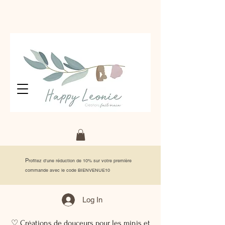
P
rofitez d'une réduction de 10% sur votre première
commande avec le code BIENVENUE10
Log In
♡ Créations de douceurs pour les minis et