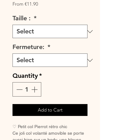
Sale
From
€11.90
Price
Taille :
*
Fermeture:
*
Quantity
*
Add to Cart
♡ Petit col Pierrot rétro chic
Ce joli col volanté amovible se porte
aussi bien sur un body, une blouse,