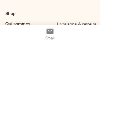
Shop
Qui sommes-
Livraisons & retours
nous ?
instagram
Conditions
Email
Contact
générales de vente
@ 2020 by Happy Léonie.