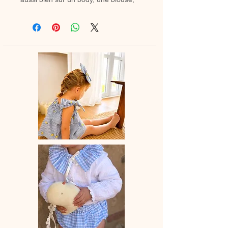
une barboteuse que sur un petit pull.
Il apporte instantanément une touche
rétro chic à n’importe quelle tenue.
Grâce à son ruban ou cordon, vous
pouvez former un joli nœud et ajuster
facilement le col en desserrant
légèrement les fronces pour l’adapter
au tour de cou de votre enfant.
Le col est entièrement doublé pour
un fini soigné et un confort optimal.
✿ Délai de fabrication : entre 15 et 28
jours ouvrés, selon les commandes
en cours.
✿ Entretien :
– Lavage à la main conseillé dans un
petit filet de lingerie ou en machine à
20°C maximum, avec des couleurs
similaires.
– Cycle délicat recommandé.
– Sèche-linge déconseillé.
Après lavage le repasse est conseillé