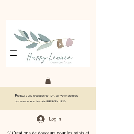
P
rofitez d'une réduction de 10% sur votre première
commande avec le code BIENVENUE10
Log In
♡ Créations de douceurs pour les minis et