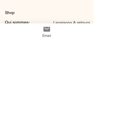
Shop
Qui sommes-
Livraisons & retours
nous ?
instagram
Conditions
Email
Contact
générales de vente
@ 2020 by Happy Léonie.