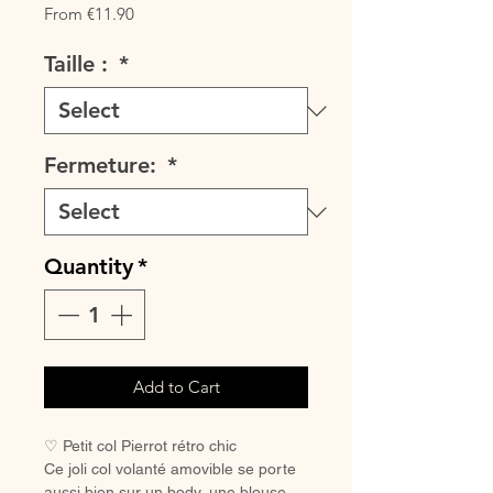
Sale
From
€11.90
Price
Taille :
*
Fermeture:
*
Quantity
*
Add to Cart
♡ Petit col Pierrot rétro chic
Ce joli col volanté amovible se porte
aussi bien sur un body, une blouse,