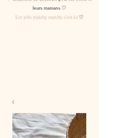
leurs mamans ♡
Les jolis matchy matchy c'est ici
♡