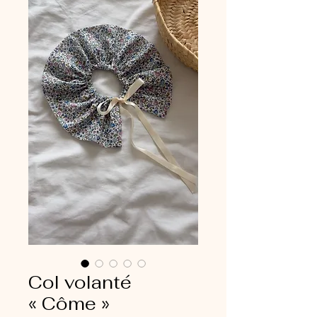
Col volanté
« Côme »