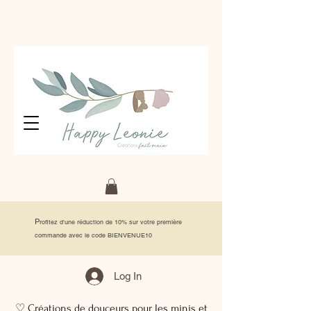
P
rofitez d'une réduction de 10% sur votre première
commande avec le code BIENVENUE10
Log In
♡ Créations de douceurs pour les minis et