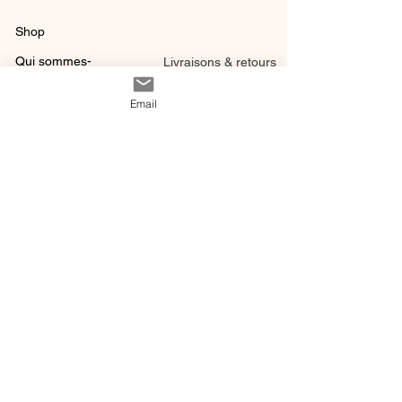
Shop
Qui sommes-
Livraisons & retours
nous ?
instagram
Conditions
Email
Contact
générales de vente
@ 2020 by Happy Léonie.