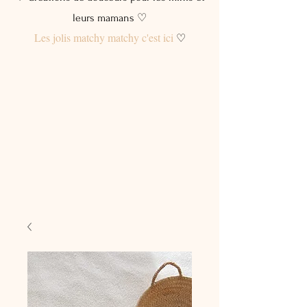
leurs mamans ♡
Les jolis matchy matchy c'est ici
♡