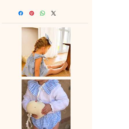
A assortir ou non au petite bloomer,
au legging ou à la jupette pour un
look tout en douceur.
♡ Blouse entièrement réalisée à la
main.
♡Blouse à manches courtes et en
option col élastiqué dans le même
tissu ou en broderie anglaise.
La broderie peut différer selon les
stocks.
♡ Le délai de fabrication est de 15 à
28 jours ouvrés selon les commandes
en cours.
♡ Lavage à la main ou en machine
30° max, couleurs similaires, cycle
délicat. Ne pas utilser de sèche-linge.