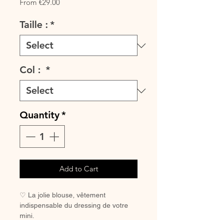
Sale
From
€29.00
Price
Taille :
*
Col :
*
Quantity
*
Add to Cart
♡ La jolie blouse, vêtement
indispensable du dressing de votre
mini.