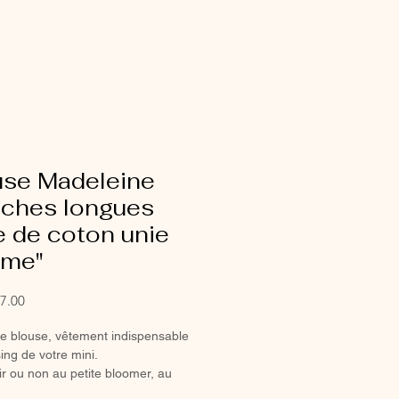
use Madeleine
ches longues
e de coton unie
ème"
Sale
7.00
Price
ie blouse, vêtement indispensable
ing de votre mini.
ir ou non au petite bloomer, au
ou à la jupette pour un look tout en