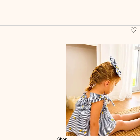
♡
Shop