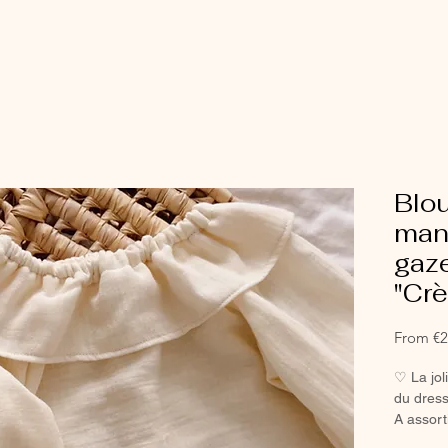
Blo
man
gaz
"Cr
From
€2
♡ La jol
du dress
A assort
legging 