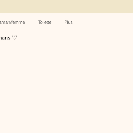
aman/femme
Toilette
Plus
amans ♡