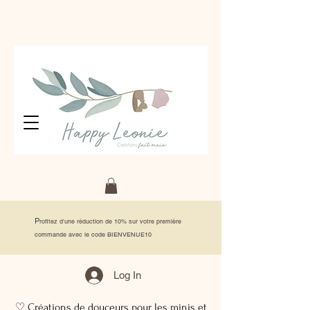
P
rofitez d'une réduction de 10% sur votre première
commande avec le code BIENVENUE10
Log In
♡ Créations de douceurs pour les minis et