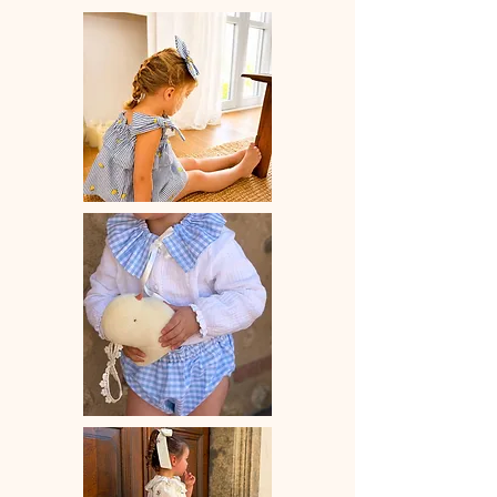
main.
♡Blouse bretelles à nouer, volant
élastiqué.
♡ Le délai de fabrication est de 15 à
28 jours ouvrés selon les commandes
en cours.
♡ Lavage à la main ou en machine
30° max, couleurs similaires, cycle
délicat. Ne pas utilser de sèche-linge