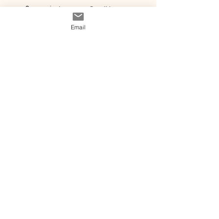
nous ?
instagram
Conditions
Contact
générales de vente
Email
@ 2020 by Happy Léonie.