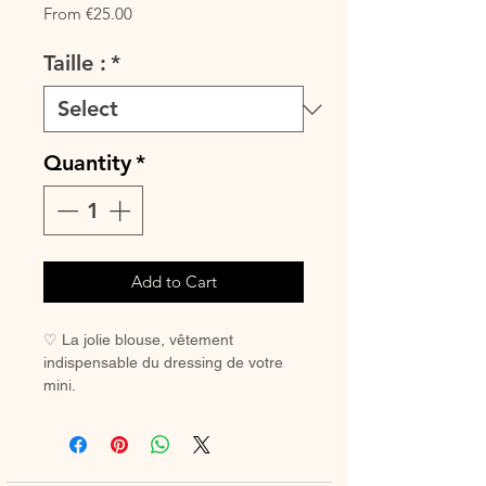
Sale
From
€25.00
Price
Taille :
*
Quantity
*
Add to Cart
♡ La jolie blouse, vêtement
indispensable du dressing de votre
mini.
A assortir ou non au petit bloomer, au
legging ou à la jupette pour un look
tout en douceur.
♡ Blouse entièrement réalisée à la