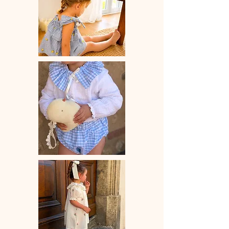
♡ Le délai de fabrication est de 15 à
28 jours ouvrés selon les commandes
en cours.
♡ Lavage à la main ou en machine
30° max, couleurs similaires, cycle
délicat. Ne pas utilser de sèche-linge