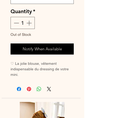
Quantity
*
Out of Stock
Notify When Available
♡ La jolie blouse, vêtement
indispensable du dressing de votre
mini.
A assortir ou non au petit bloomer, au
legging ou à la jupette pour un look
tout en douceur.
♡ Blouse entièrement réalisée à la
main.
♡Blouse bretelles à nouer, volant
élastiqué.