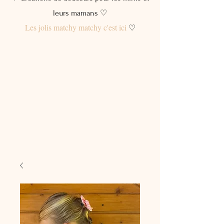
leurs mamans ♡
Les jolis matchy matchy c'est ici
♡