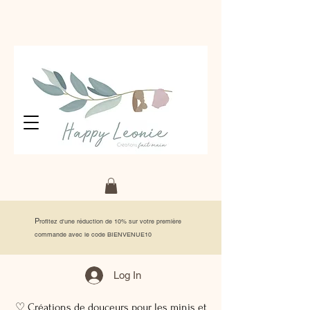
P
rofitez d'une réduction de 10% sur votre première
commande avec le code BIENVENUE10
Log In
♡ Créations de douceurs pour les minis et