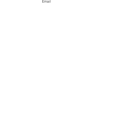
Email
@ 2020 by Happy Léonie.