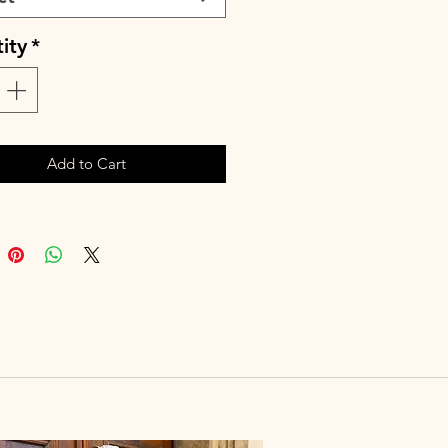
ai de fabrication est de 15 à 28
ity
*
uvrés selon les commandes en
e à la main ou en machine 30°
leurs similaires, cycle délicat. Ne
ser de sèche-linge
Add to Cart
e taille normalement .