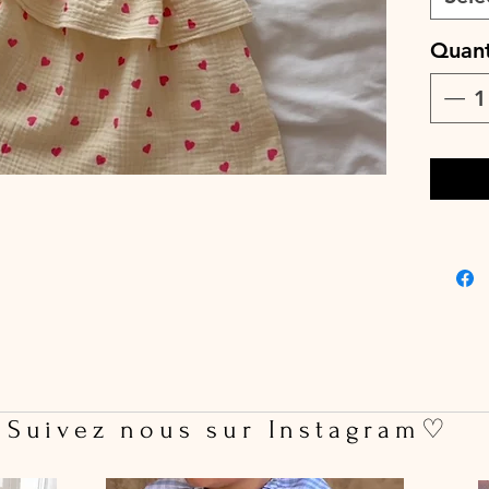
♡ Le dél
Quant
jours o
cours.
♡ Lavag
max, cou
pas util
La blous
 Suivez nous sur Instagram♡