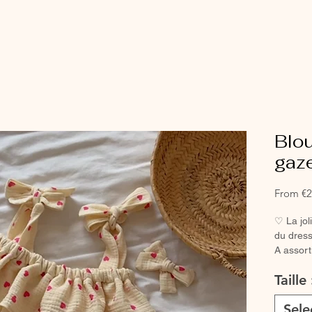
Blou
gaze
From
€2
♡ La jol
du dress
A assort
legging 
Taille 
douceur
♡ Blouse
Sele
♡Blouse 