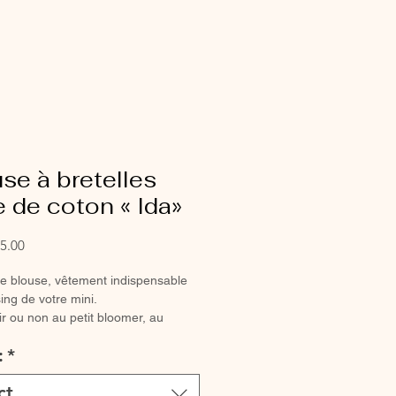
se à bretelles
 de coton « Ida»
Sale
5.00
Price
ie blouse, vêtement indispensable
ing de votre mini.
ir ou non au petit bloomer, au
ou à la jupette pour un look tout en
:
*
.
 entièrement réalisée à la main.
ct
bretelles à nouer, volant élastiqué.