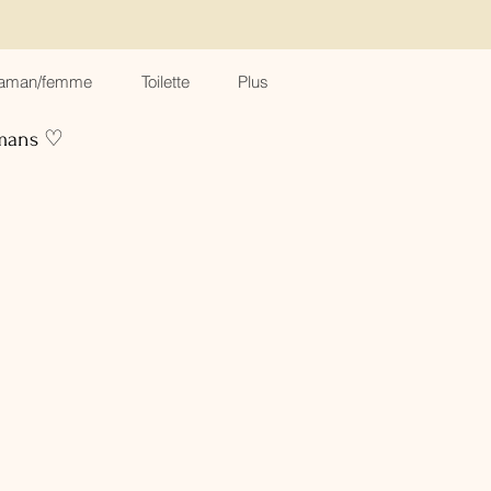
aman/femme
Toilette
Plus
amans ♡