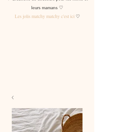
leurs mamans ♡
Les jolis matchy matchy c'est ici
♡