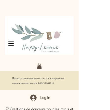
P
rofitez d'une réduction de 10% sur votre première
commande avec le code BIENVENUE10
Log In
♡ Créations de douceurs pour les minis et