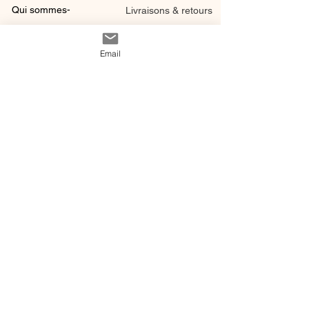
Qui sommes-
Livraisons & retours
nous ?
instagram
Conditions
Email
Contact
générales de vente
@ 2020 by Happy Léonie.