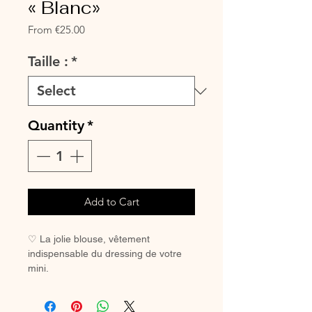
« Blanc»
Sale
From
€25.00
Price
Taille :
*
Quantity
*
Add to Cart
♡ La jolie blouse, vêtement
indispensable du dressing de votre
mini.
A assortir ou non au petit bloomer, au
legging ou à la jupette pour un look