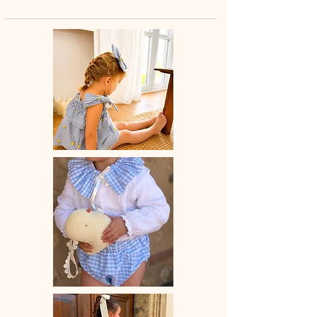
tout en douceur.
♡ Blouse entièrement réalisée à la
main.
♡Blouse bretelles à nouer, volant
élastiqué.
♡ Le délai de fabrication est de 15 à
28 jours ouvrés selon les commandes
en cours.
♡ Lavage à la main ou en machine
30° max, couleurs similaires, cycle
délicat. Ne pas utilser de sèche-linge