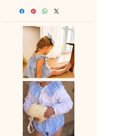
100 % coton biologique (ou lin /
aux épaules apportent une touche
coton/double gaze, selon la matière
raffinée et poétique 🎀
choisie)
Tissu certifié OEKO-TEX® – doux
☀️ Facile à porter au quotidien, elle
pour la peau & respectueux de
s’associe parfaitement avec un jean,
l’environnement.
un short ou une jupe fluide pour une
Confection artisanale dans notre
silhouette naturelle et élégante.
atelier au Pays Basque
🤍 Une coupe pensée pour sublimer
toutes les morphologies avec confort
et délicatesse.
👩‍👧 À porter seule ou en duo avec
votre mini pour un tendre look matchy
matchy plein de charme.
🪡 Chaque pièce est confectionnée
artisanalement avec soin dans notre
atelier au Pays Basque.
🧵 Détails :