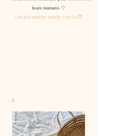
leurs mamans ♡
Les jolis matchy matchy c'est ici
♡