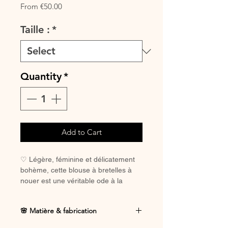
Sale
From
€50.00
Price
Taille :
*
Quantity
*
Add to Cart
♡ Légère, féminine et délicatement
bohème, cette blouse à bretelles à
nouer est une véritable ode à la
douceur ✨
🌸 Matière & fabrication
Son tissu fluide caresse la peau avec
légèreté, tandis que les liens à nouer