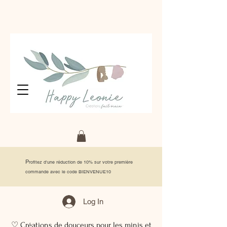
P
rofitez d'une réduction de 10% sur votre première
commande avec le code BIENVENUE10
Log In
♡ Créations de douceurs pour les minis et