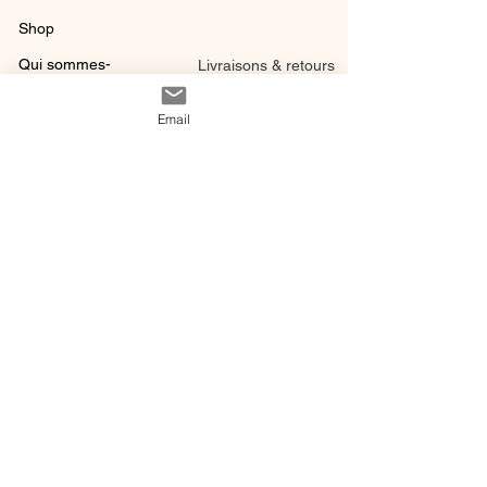
Shop
Qui sommes-
Livraisons & retours
nous ?
instagram
Conditions
Email
Contact
générales de vente
@ 2020 by Happy Léonie.