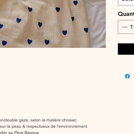
♡ Elle s
short ou
Quant
estivale 
♡ Coupe
les morp
♡ A asso
look en
♡ Confec
au pays
🧵 Détai
Bretelle
Coupe fl
Encolure
Longueu
♡ Le dél
jours o
cours.
♡ Lavag
on/double gaze, selon la matière choisie)
max, cou
our la peau & respectueux de l’environnement.
pas util
telier au Pays Basque