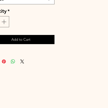
e porte aussi bien avec un jean, un
 une jupe fluide pour une allure
ity
*
et naturelle.
 pensée pour s’adapter à toutes
hologies
rtir ou non à votre mini pour un
 duo matchy matchy
Add to Cart
tion artisanale dans notre atelier
 Basque.
ls
s à nouer ajustables
uide
 droite
r mi-hanches
ai de fabrication est de 15 à 28
uvrés selon les commandes en
e à la main ou en machine 30°
leurs similaires, cycle délicat. Ne
ser de sèche-linge.Repassage