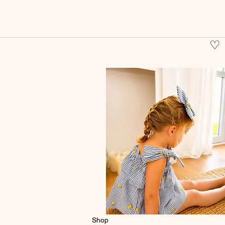
♡
Shop