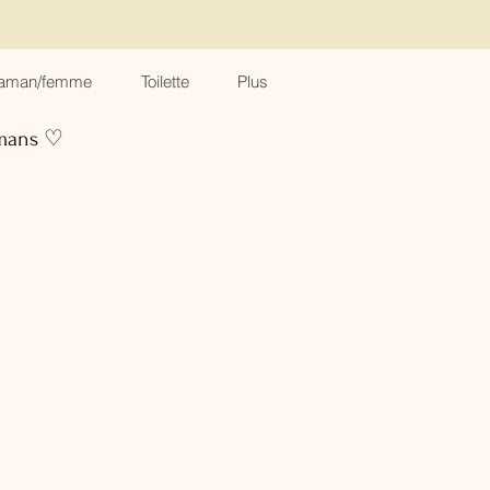
aman/femme
Toilette
Plus
amans ♡