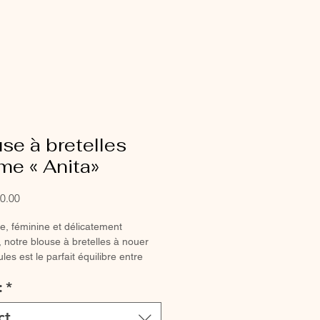
se à bretelles
me « Anita»
Sale
0.00
Price
, féminine et délicatement
notre blouse à bretelles à nouer
les est le parfait équilibre entre
et élégance. ♡ Son tissu doux
:
*
a peau avec légèreté, tandis que
lles à nouer offrent un détail raffiné
ct
able à souhait.