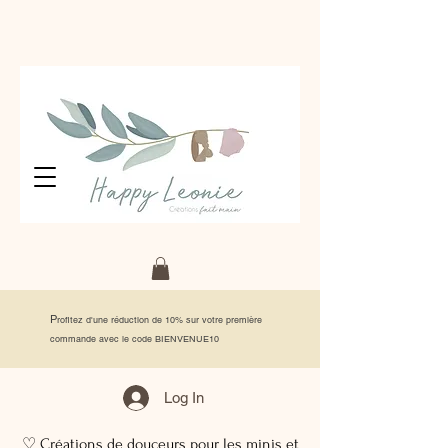
P
rofitez d'une réduction de 10% sur votre première
commande avec le code BIENVENUE10
Log In
♡ Créations de douceurs pour les minis et