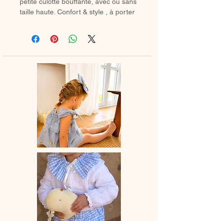
petite culotte bouffante, avec ou sans
taille haute. Confort & style , à porter
avec des chaussetes hautes ou des
collants en hiver.
♡ Petit Bloomer entièrement réalisé à
la main.
♡ Le délai de fabrication est de 15 à
28 jours ouvrés selon les commandes
en cours.
♡ Lavage à la main ou en machine
30° max, couleurs similaires, cycle
délicat. Ne pas utilser de sèche-linge.