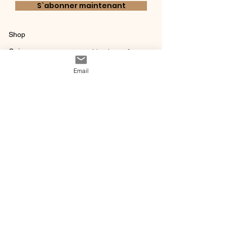
S`abonner maintenant
Shop
Qui sommes-
Livraisons & retours
nous ?
instagram
Conditions
Email
Contact
générales de vente
@ 2020 by Happy Léonie.