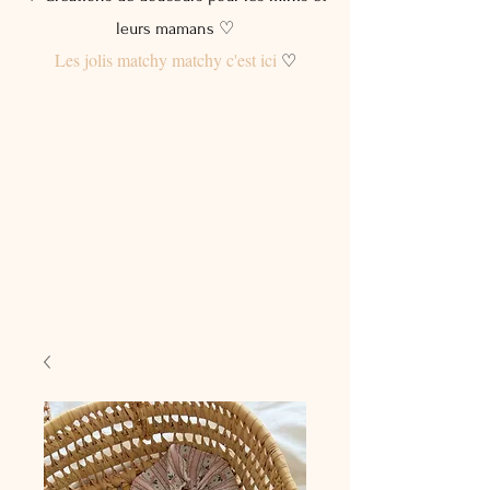
leurs mamans ♡
Les jolis matchy matchy c'est ici
♡