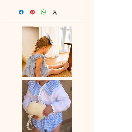
confortable qu’élégante, il se porte
en toute saison : avec de jolies
chaussettes hautes ou des collants
douillets en hiver.
🌸 Chaque bloomer est entièrement
confectionné à la main en France,
avec amour et savoir-faire artisanal.
💛 Un indispensable du dressing de
bébé, alliant confort, praticité et style
bohème.
📏 Délai de fabrication : entre 15 et 28
jours ouvrés selon les commandes en
cours.
🫧 Entretien : lavage à la main ou en
machine à 30° (cycle délicat, couleurs
similaires). Ne pas utiliser de sèche-
linge.