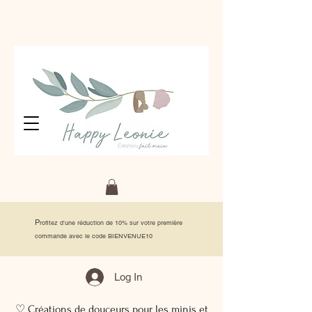
P
rofitez d'une réduction de 10% sur votre première
commande avec le code BIENVENUE10
Log In
♡ Créations de douceurs pour les minis et