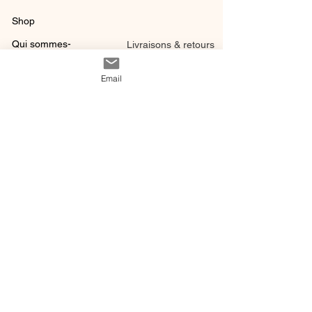
Shop
Qui sommes-
Livraisons & retours
nous ?
instagram
Conditions
Email
Contact
générales de vente
@ 2020 by Happy Léonie.