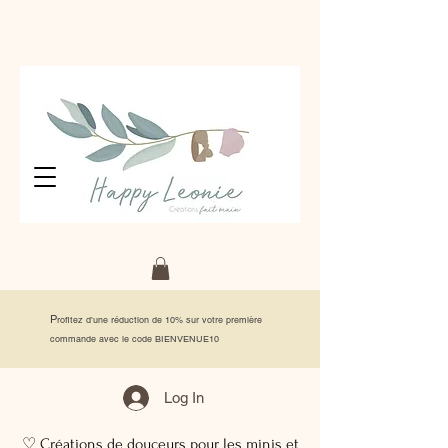
P
rofitez d'une réduction de 10% sur votre première
commande avec le code BIENVENUE10
Log In
♡ Créations de douceurs pour les minis et