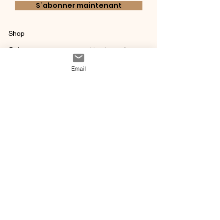
S`abonner maintenant
Shop
Qui sommes-
Livraisons & retours
nous ?
instagram
Conditions
Email
Contact
générales de vente
@ 2020 by Happy Léonie.