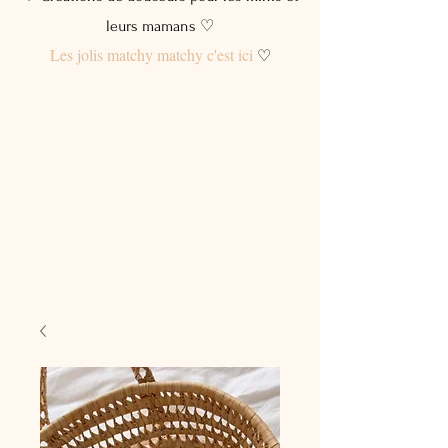
leurs mamans ♡
Les jolis matchy matchy c'est ici
♡