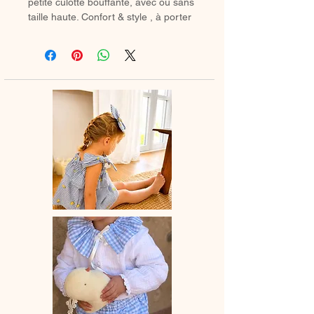
petite culotte bouffante, avec ou sans
taille haute. Confort & style , à porter
avec des chaussetes hautes ou des
collants en hiver.
♡ Petit Bloomer entièrement réalisé à
la main.
♡ Le délai de fabrication est de 7 à
28 jours ouvrés selon les commandes
en cours.
♡ Lavage à la main ou en machine
30° max, couleurs similaires, cycle
délicat. Ne pas utilser de sèche-linge.