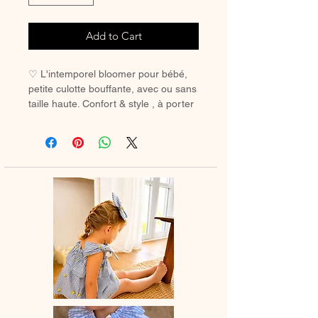
Add to Cart
♡ L'intemporel bloomer pour bébé,
petite culotte bouffante, avec ou sans
taille haute. Confort & style , à porter
avec des chaussetes hautes ou des
collants en hiver.
♡ Petit Bloomer entièrement réalisé à
la main.
♡ Le délai de fabrication est de 7 à
28 jours ouvrés selon les commandes
en cours.
♡ Lavage à la main ou en machine
30° max, couleurs similaires, cycle
délicat. Ne pas utilser de sèche-linge.