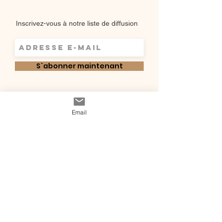
Inscrivez-vous à notre liste de diffusion
S`abonner maintenant
Shop
Qui sommes-
Livraisons & retours
Email
nous ?
instagram
Conditions
Contact
générales de vente