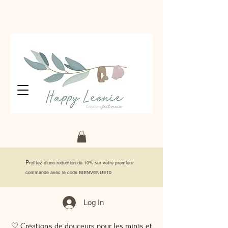
P
rofitez d'une réduction de 10% sur votre première
commande avec le code BIENVENUE10
Log In
♡ Créations de douceurs pour les minis et