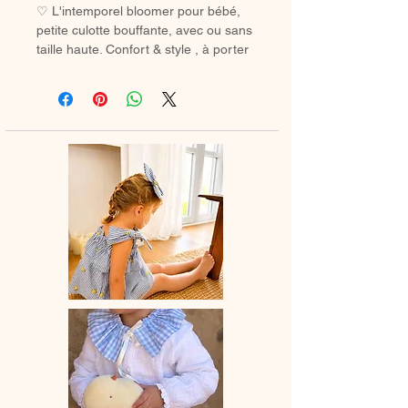
♡ L'intemporel bloomer pour bébé,
petite culotte bouffante, avec ou sans
taille haute. Confort & style , à porter
avec des chaussetes hautes ou des
collants en hiver.
♡ Petit Bloomer entièrement réalisé à
la main.
♡ Le délai de fabrication est de 15 à
28 jours ouvrés selon les commandes
en cours.
♡ Lavage à la main ou en machine
30° max, couleurs similaires, cycle
délicat. Ne pas utilser de sèche-linge.