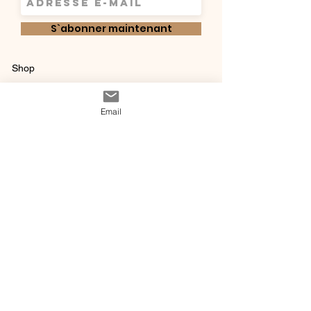
S`abonner maintenant
Shop
Qui sommes-
Livraisons & retours
Email
nous ?
instagram
Conditions
Contact
générales de vente
@ 2020 by Happy Léonie.