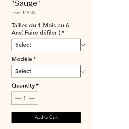
"Sauge"
Sale
From
€19.00
Price
Tailles du 1 Mois au 6
Ans( Faire défiler )
*
Modèle
*
Quantity
*
Add to Cart