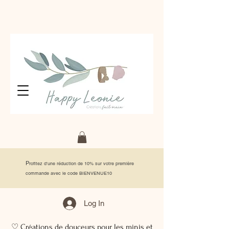
P
rofitez d'une réduction de 10% sur votre première
commande avec le code BIENVENUE10
Log In
♡ Créations de douceurs pour les minis et