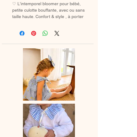
♡ L'intemporel bloomer pour bébé,
petite culotte bouffante, avec ou sans
taille haute. Confort & style , à porter
avec des chaussetes hautes ou des
collants en hiver.
♡ Petit Bloomer entièrement réalisé à
la main.
♡ Le délai de fabrication est de 7 à
28 jours ouvrés selon les commandes
en cours.
♡ Lavage à la main ou en machine
30° max, couleurs similaires, cycle
délicat. Ne pas utilser de sèche-linge.