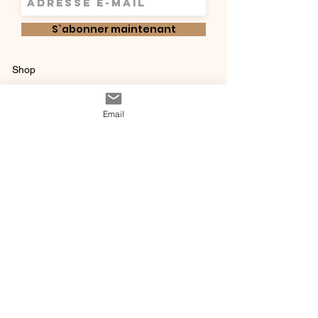
S`abonner maintenant
Shop
Qui sommes-
Livraisons & retours
Email
nous ?
instagram
Conditions
Contact
générales de vente
@ 2020 by Happy Léonie.