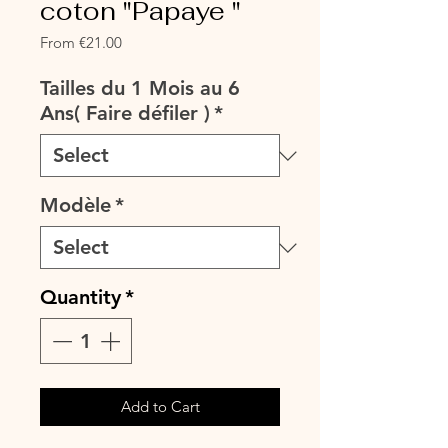
coton "Papaye "
Sale
From
€21.00
Price
Tailles du 1 Mois au 6
Ans( Faire défiler )
*
Modèle
*
Quantity
*
Add to Cart