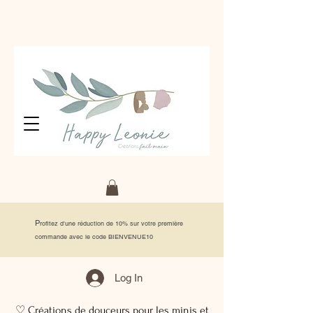
P
rofitez d'une réduction de 10% sur votre première
commande avec le code BIENVENUE10
Log In
♡ Créations de douceurs pour les minis et