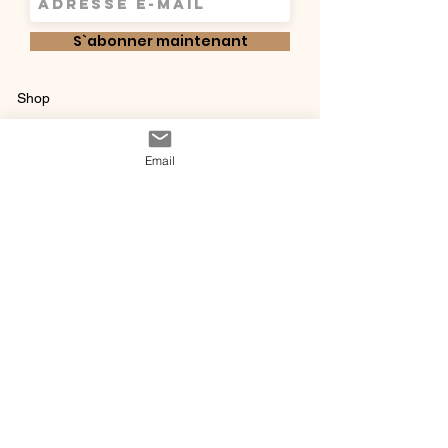
S`abonner maintenant
Shop
Qui sommes-
Livraisons & retours
Email
nous ?
instagram
Conditions
Contact
générales de vente
@ 2020 by Happy Léonie.