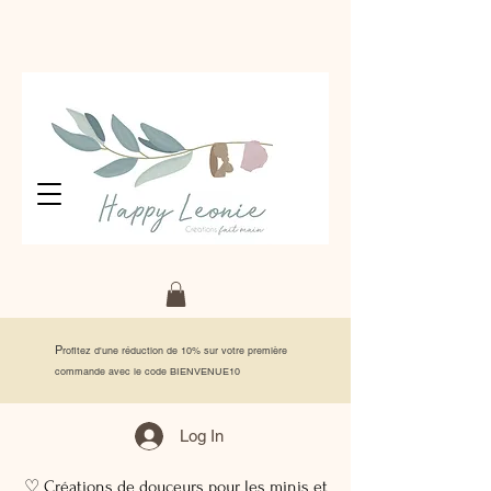
P
rofitez d'une réduction de 10% sur votre première
commande avec le code BIENVENUE10
Log In
♡ Créations de douceurs pour les minis et