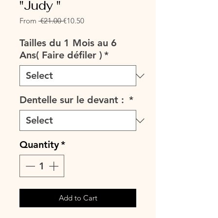
"Judy "
Regular
Sale
From
 €21.00 
€10.50
Price
Price
Tailles du 1 Mois au 6
Ans( Faire défiler )
*
Dentelle sur le devant :
*
Quantity
*
Add to Cart