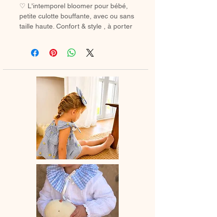
♡ L'intemporel bloomer pour bébé,
petite culotte bouffante, avec ou sans
taille haute. Confort & style , à porter
avec des chaussetes hautes ou des
collants en hiver.
♡ Petit Bloomer entièrement réalisé à
la main.
♡ Le délai de fabrication est de 7 à
28 jours ouvrés selon les commandes
en cours.
♡ Lavage à la main ou en machine
30° max, couleurs similaires, cycle
délicat. Ne pas utilser de sèche-linge.