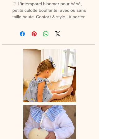
♡ L'intemporel bloomer pour bébé,
petite culotte bouffante, avec ou sans
taille haute. Confort & style , à porter
avec des chaussetes hautes ou des
collants en hiver.
♡ Petit Bloomer entièrement réalisé à
la main.
♡ Le délai de fabrication est de 7 à
28 jours ouvrés selon les commandes
en cours.
♡ Lavage à la main ou en machine
30° max, couleurs similaires, cycle
délicat. Ne pas utilser de sèche-linge.