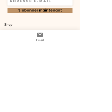
S`abonner maintenant
Shop
Qui sommes-
Livraisons & retours
Email
nous ?
instagram
Conditions
Contact
générales de vente
@ 2020 by Happy Léonie.