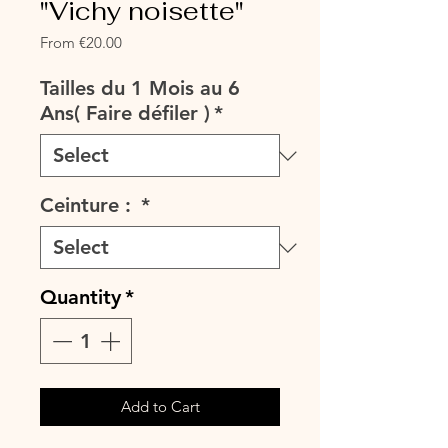
"Vichy noisette"
Sale
From
€20.00
Price
Tailles du 1 Mois au 6
Ans( Faire défiler )
*
Ceinture :
*
Quantity
*
Add to Cart