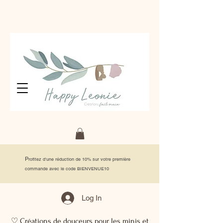
P
rofitez d'une réduction de 10% sur votre première
commande avec le code BIENVENUE10
Log In
♡ Créations de douceurs pour les minis et