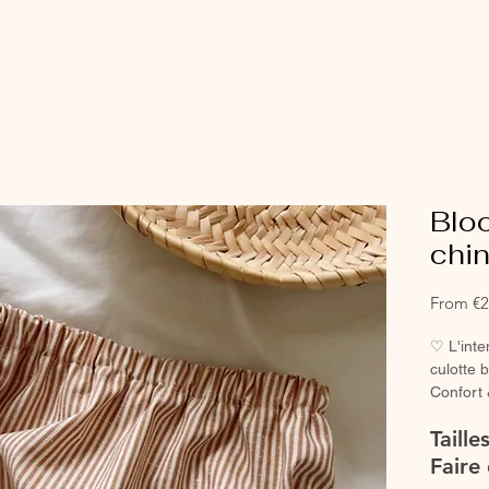
Blo
chin
From
€2
♡ L'inte
culotte 
Confort 
chausset
Taill
♡ Petit 
main.
Faire 