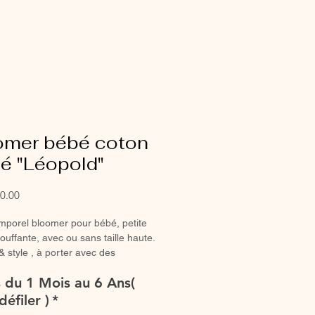
omer bébé coton
é "Léopold"
Sale
0.00
Price
mporel bloomer pour bébé, petite
bouffante, avec ou sans taille haute.
& style , à porter avec des
es hautes ou des collants en hiver.
es du 1 Mois au 6 Ans(
Bloomer entièrement réalisé à la
défiler )
*