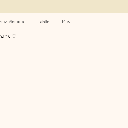
aman/femme
Toilette
Plus
amans ♡