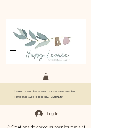
P
rofitez d'une réduction de 10% sur votre première
commande avec le code BIENVENUE10
Log In
♡ Créations de douceurs pour les minis et