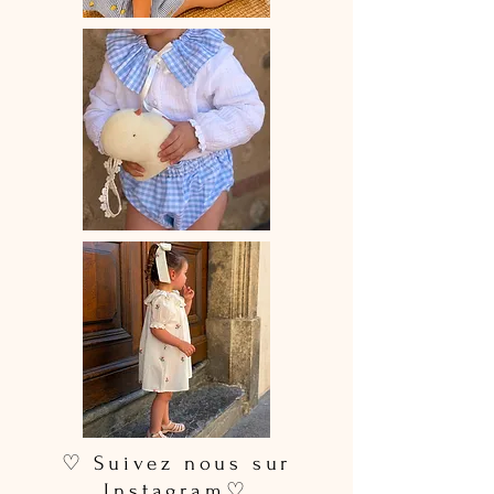
jours ouvrés selon les commandes en
cours.
🫧
Entretien
: lavage à la main ou en
machine à 30° (cycle délicat, couleurs
similaires). Ne pas utiliser de sèche-
linge.
♡ Suivez nous sur
Instagram♡