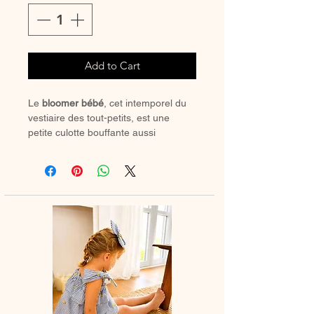
Add to Cart
Le
bloomer bébé
, cet intemporel du
vestiaire des tout-petits, est une
petite culotte bouffante aussi
confortable qu’élégante, il se porte
en toute saison : avec de jolies
chaussettes hautes ou des collants
douillets en hiver.
🌸 Chaque bloomer est
entièrement
confectionné à la main en France
,
avec amour et savoir-faire artisanal.
💛 Un indispensable du dressing de
bébé, alliant confort, praticité et style
bohème.
📏
Délai de fabrication
: entre 15 et 28