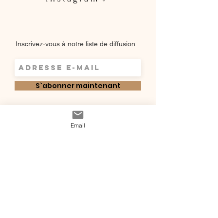
Inscrivez-vous à notre liste de diffusion
S`abonner maintenant
Shop
Email
Qui sommes-
Livraisons & retours
nous ?
instagram
Conditions
Contact
générales de vente