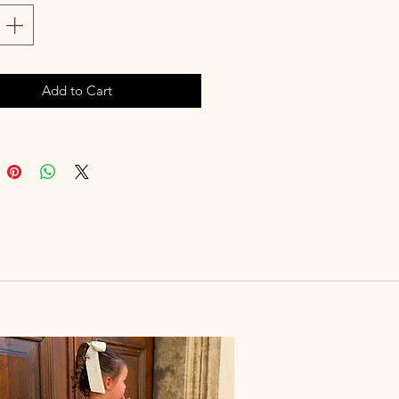
e sur les cheveux les plus fins.
rocodile 45 mm
on noeud à plat environ 85 mm x
Add to Cart
 l'unité