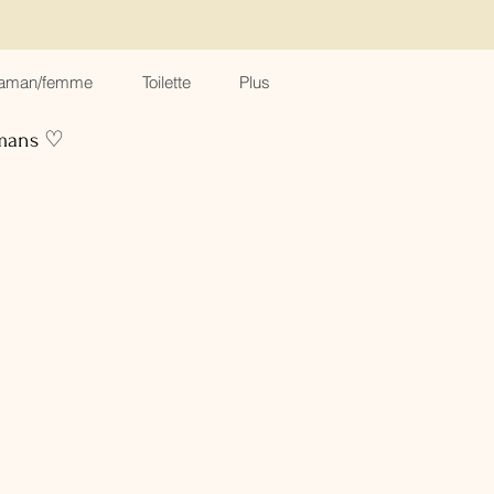
aman/femme
Toilette
Plus
amans ♡