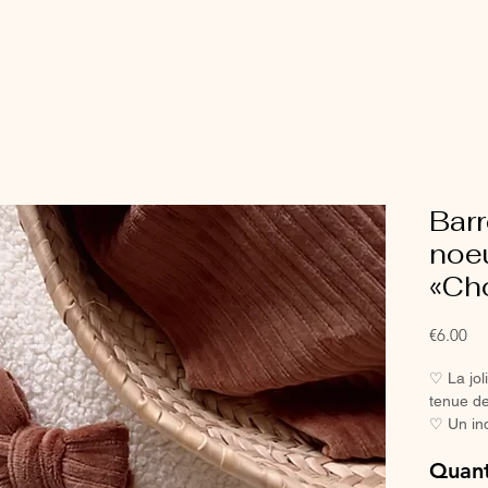
Barr
noe
«Ch
Pri
€6.00
♡ La joli
tenue de
♡ Un in
petites f
Quant
♡ Avec s