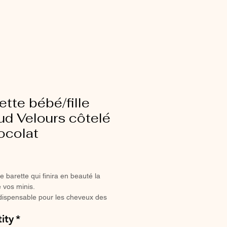
ette bébé/fille
ud Velours côtelé
ocolat
ce
e barette qui finira en beauté la
 vos minis.
dispensable pour les cheveux des
illes coquettes.
ity
*
a pince crocodile, elle ne glisse