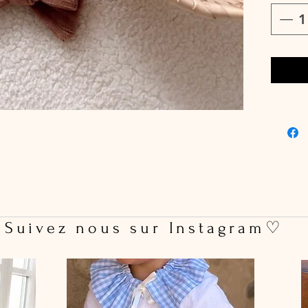
pas, mêm
Pince c
Dimensi
75 mm
Vendue à
 Suivez nous sur Instagram♡