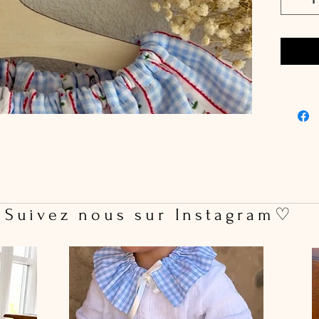
Pince c
Dimensi
75 mm
Vendue à
 Suivez nous sur Instagram♡