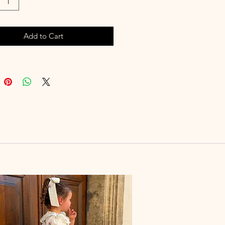
rocodile 45 mm
on noeud à plat environ 85 mm x
Add to Cart
 l'unité