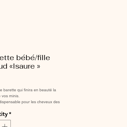
ette bébé/fille
d «Isaure »
ce
e barette qui finira en beauté la
 vos minis.
dispensable pour les cheveux des
illes coquettes.
ity
*
a pince crocodile, elle ne glisse
e sur les cheveux les plus fins.