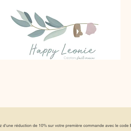
tez d'une réduction de 10% sur votre première commande avec le co