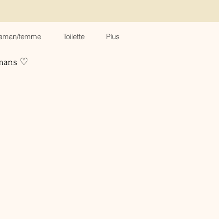
aman/femme
Toilette
Plus
amans ♡