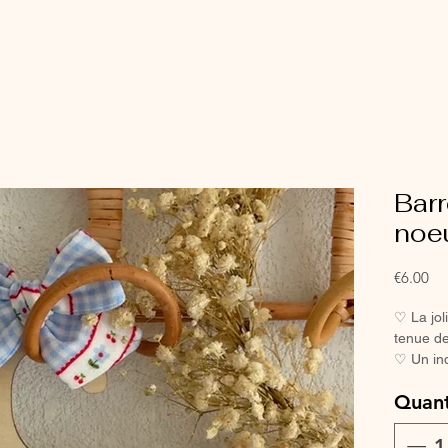
Barr
noeu
Pri
€6.00
♡ La joli
tenue de
♡ Un in
petites f
Quant
♡ Avec s
pas, mêm