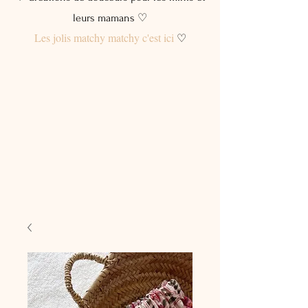
leurs mamans ♡
Les jolis matchy matchy c'est ici
♡