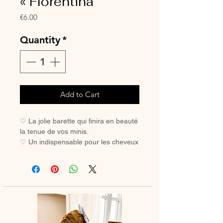
« Florentina
Price
€6.00
Quantity
*
Add to Cart
♡ La jolie barette qui finira en beauté
la tenue de vos minis.
♡ Un indispensable pour les cheveux
des petites filles coquettes.
♡ Avec sa pince crocodile, elle ne
glisse pas, même sur les cheveux les
plus fins.
Pince crocodile 45 mm
Dimension noeud à plat environ 85