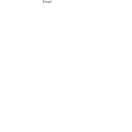
Email
@ 2020 by Happy Léonie.