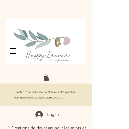
P
rofitez d'une réduction de 10% sur votre première
commande avec le code BIENVENUE10
Log In
♡ Créations de douceurs pour les minis et