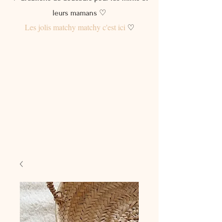
leurs mamans ♡
Les jolis matchy matchy c'est ici
♡