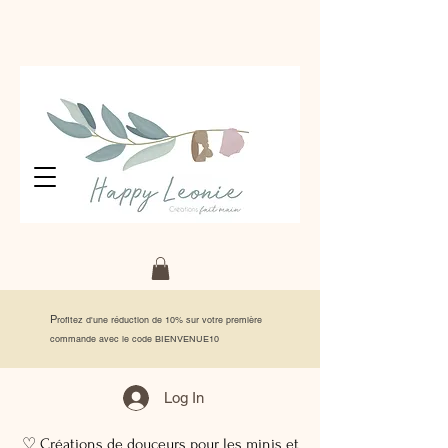
P
rofitez d'une réduction de 10% sur votre première
commande avec le code BIENVENUE10
Log In
♡ Créations de douceurs pour les minis et