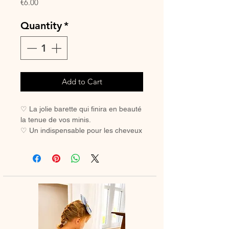
Price
€6.00
Quantity
*
Add to Cart
♡ La jolie barette qui finira en beauté
la tenue de vos minis.
♡ Un indispensable pour les cheveux
des petites filles coquettes.
♡ Avec sa pince crocodile, elle ne
glisse pas, même sur les cheveux les
plus fins.
Pince crocodile 45 mm
Dimension noeud à plat environ 85
mm x 75 mm
Vendue à l'unité