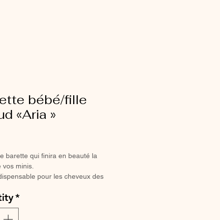
ette bébé/fille
d «Aria »
ce
e barette qui finira en beauté la
 vos minis.
dispensable pour les cheveux des
illes coquettes.
ity
*
a pince crocodile, elle ne glisse
e sur les cheveux les plus fins.