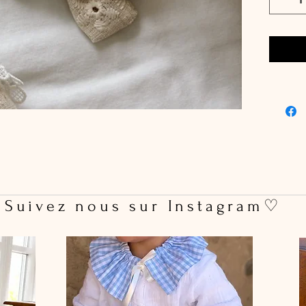
Pince c
Dimensi
75 mm
Vendue à
 Suivez nous sur Instagram♡