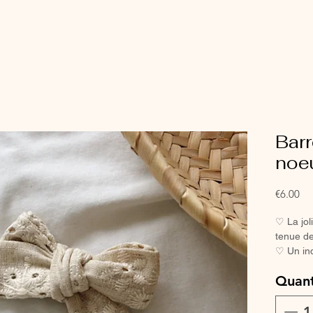
Barr
noeu
Pri
€6.00
♡ La joli
tenue de
♡ Un in
petites f
Quant
♡ Avec s
pas, mêm