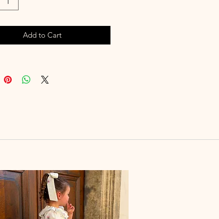
rocodile 45 mm
on noeud à plat environ 85 mm x
Add to Cart
 l'unité