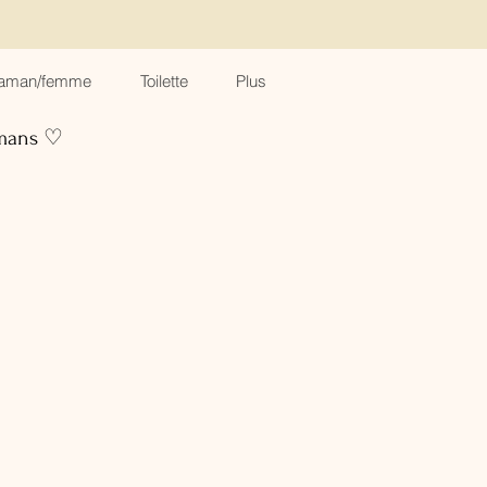
aman/femme
Toilette
Plus
amans ♡