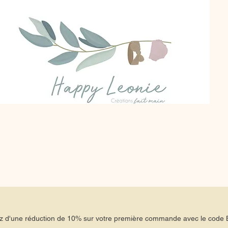
tez d'une réduction de 10% sur votre première commande avec le co