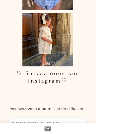
selon les disponibilités de nos
fournisseurs, rendant chaque pièce
unique
.
Caractéristiques
Barboteuse
entièrement faite main
Col volanté ou sans col
Boutons-pression pratiques à
l’entrejambe
Dentelle sélectionnée avec soin
(motifs variables)
♡ Suivez nous sur
Délais & Entretien
Instagram♡
Délai de fabrication : 15 à 28 jours
ouvrés
Entretien :
lavage à la main ou en
machine à 30 °C (cycle délicat,
Inscrivez-vous à notre liste de diffusion
couleurs similaires)
Ne pas utiliser de sèche-linge