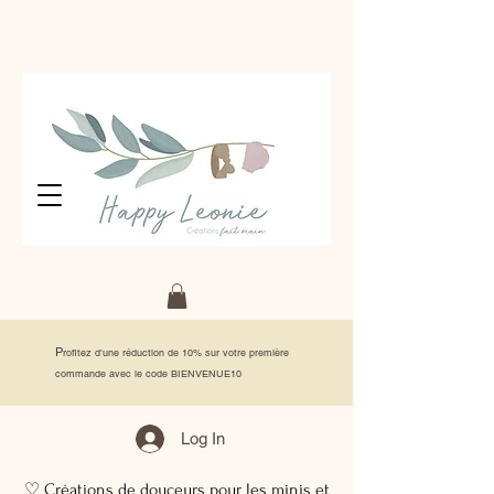
P
rofitez d'une réduction de 10% sur votre première
commande avec le code BIENVENUE10
Log In
♡ Créations de douceurs pour les minis et