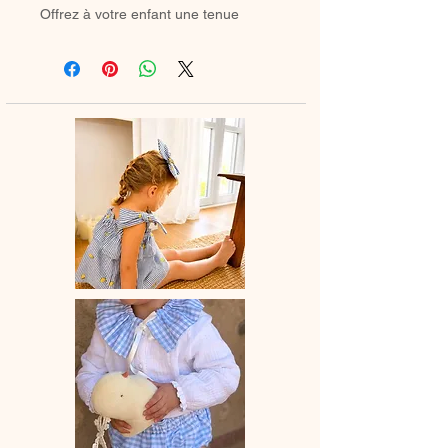
Offrez à votre enfant une tenue
douce, élégante et intemporelle
avec
notre barboteuse entièrement
confectionnée à la main. Son joli col
volanté (ou l’option sans col) lui
apporte une touche raffinée, idéale
pour les saisons froides.
Pratique au quotidien, elle est
équipée de
boutons-pression à
l’entrejambe
, sélectionnés selon vos
préférences, pour faciliter l’habillage.
Parfaite pour l’automne et l’hiver,
cette barboteuse se porte
merveilleusement bien avec
des
chaussettes hautes
ou
de petits
collants
, pour un look à la fois
confortable et délicat.
Chaque col brodé est réalisé à partir
d’une
dentelle soigneusement
choisie
. Les motifs peuvent varier