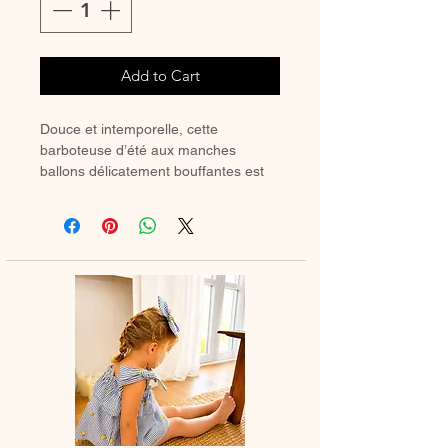
Add to Cart
Douce et intemporelle, cette
barboteuse d’été aux manches
ballons délicatement bouffantes est
sublimée par un délicat col volanté au
choix 🌸
Ses jolis boutons-pression à
l’entrejambe, disponibles au choix,
ajoutent une touche pratique et
raffinée.
Un indispensable de l’été
À porter avec de belles chaussettes
hautes au printemps.
Le col brodé est réalisé avec une