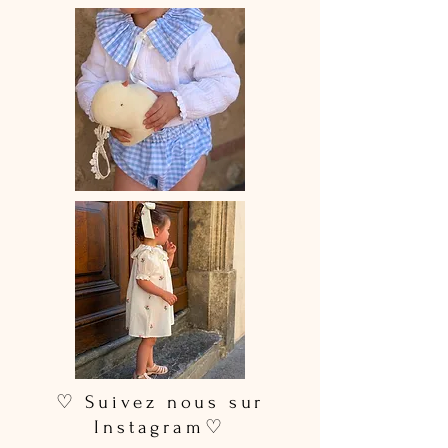
dentelle soigneusement choisie.
Celle-ci peut varier selon les stocks
de nos fournisseurs, afin de
préserver le caractère unique de
chaque pièce.
Barboteuse entièrement réalisée à la
main avec soin et passion
Le délai de fabrication est de 15 à 28
jours ouvrés selon les commandes en
cours ⏳
Lavage à la main ou en machine 30°
max, couleurs similaires, cycle délicat
Ne pas utiliser de sèche-linge 🚫🌀
♡ Suivez nous sur
Instagram♡