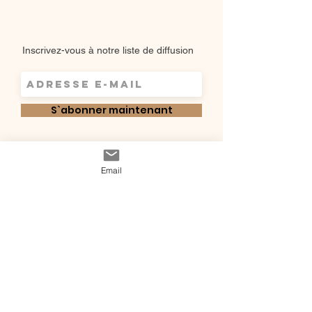
Inscrivez-vous à notre liste de diffusion
S`abonner maintenant
Shop
Email
Qui sommes-
Livraisons & retours
nous ?
instagram
Conditions
Contact
générales de vente