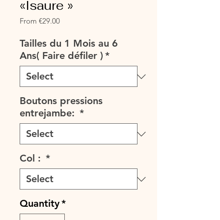
«Isaure »
Sale
From
€29.00
Price
Tailles du 1 Mois au 6
Ans( Faire défiler )
*
Boutons pressions
entrejambe:
*
Col :
*
Quantity
*