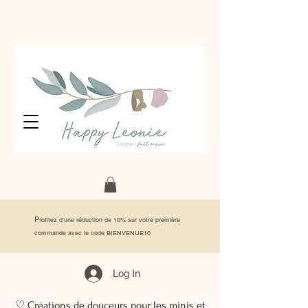
P
rofitez d'une réduction de 10% sur votre première
commande avec le code BIENVENUE10
Log In
♡ Créations de douceurs pour les minis et