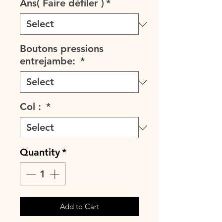
Ans( Faire défiler )
*
Boutons pressions
entrejambe:
*
Col :
*
Quantity
*
Add to Cart