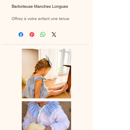
Barboteuse Manches Longues
Offrez à votre enfant une tenue
douce, élégante et intemporelle
avec
notre barboteuse entièrement
confectionnée à la main. Son joli col
volanté (ou l’option sans col) lui
apporte une touche raffinée, idéale
pour les saisons froides.
Pratique au quotidien, elle est
équipée de
boutons-pression à
l’entrejambe
, sélectionnés selon vos
préférences, pour faciliter l’habillage.
Parfaite pour l’automne et l’hiver,
cette barboteuse se porte
merveilleusement bien avec
des
chaussettes hautes
ou
de petits
collants
, pour un look à la fois
confortable et délicat.
Chaque col brodé est réalisé à partir