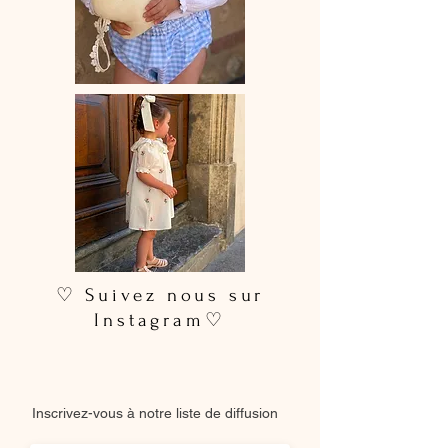
d’une
dentelle soigneusement
choisie
. Les motifs peuvent varier
selon les disponibilités de nos
fournisseurs, rendant chaque pièce
unique
.
Caractéristiques
Barboteuse
entièrement faite main
Col volanté ou sans col
Boutons-pression pratiques à
l’entrejambe
Dentelle sélectionnée avec soin
(motifs variables)
♡ Suivez nous sur
Délais & Entretien
Instagram♡
Délai de fabrication : 15 à 28 jours
ouvrés
Entretien :
lavage à la main ou en
machine à 30 °C (cycle délicat,
Inscrivez-vous à notre liste de diffusion
couleurs similaires)
Ne pas utiliser de sèche-linge