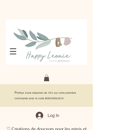
P
rofitez d'une réduction de 10% sur votre première
commande avec le code BIENVENUE10
Log In
♡ Créations de douceurs pour les minis et