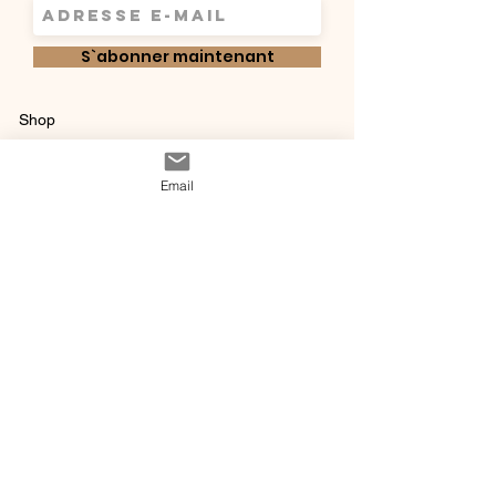
S`abonner maintenant
Shop
Qui sommes-
Livraisons & retours
Email
nous ?
instagram
Conditions
Contact
générales de vente
@ 2020 by Happy Léonie.