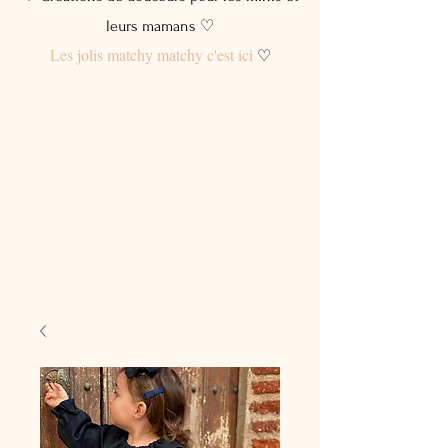
leurs mamans ♡
Les jolis matchy matchy c'est ici
♡