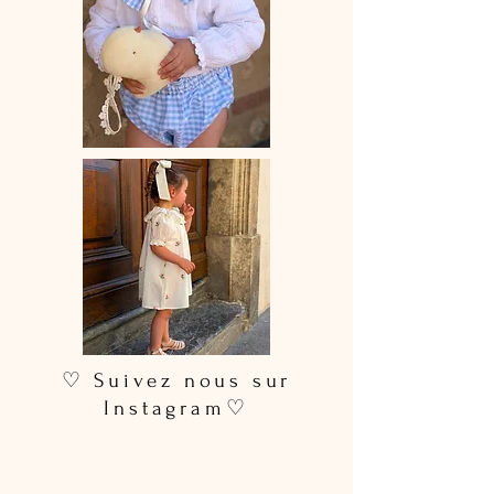
♡ Lavage à la main ou en machine
30° max, couleurs similaires, cycle
délicat. Ne pas utilser de sèche-linge.
♡ Suivez nous sur
Instagram♡