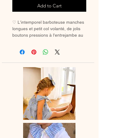
Add to Cart
♡ L'intemporel barboteuse manches
longues et petit col volanté, de jolis
boutons pressions à l'entrejambe au
choix, pour bébé et petite fille.
La parfaite barboteuse parfaite à
l'automne ou à lhiver.
A porter avec de jolies chaussettes
hautes ou des petits collants.
pour le petit col en broderie, le choix
de la dentelle varie selon les stocks
fourniseurs.
♡ Barboteuse entièrement réalisée à
la main.
♡ Le délai de fabrication est de 15 à
28 jours ouvrés selon les commandes
en cours.