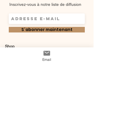
Inscrivez-vous à notre liste de diffusion
S`abonner maintenant
Shop
Qui sommes-
Livraisons & retours
Email
nous ?
instagram
Conditions
Contact
générales de vente