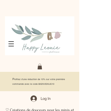
P
rofitez d'une réduction de 10% sur votre première
commande avec le code BIENVENUE10
Log In
♡ Créations de douceurs pour les minis et