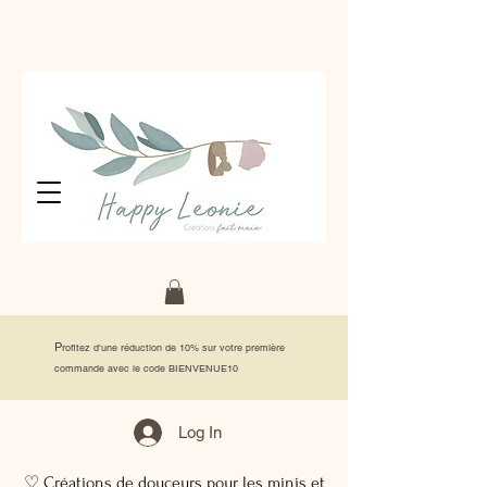
P
rofitez d'une réduction de 10% sur votre première
commande avec le code BIENVENUE10
Log In
♡ Créations de douceurs pour les minis et