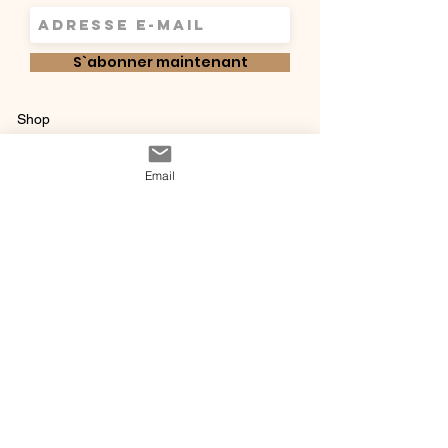
S`abonner maintenant
Shop
Qui sommes-
Livraisons & retours
Email
nous ?
instagram
Conditions
Contact
générales de vente