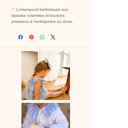
♡ L'intemporel barboteuse aux
épaules volantées et boutons
pressions à l'entrejambe au choix,
pour bébé et petite fille.La parfaite
barboteuse de lété.
♡ Barboteuse entièrement réalisée à
la main.
♡ Le délai de fabrication est de 15 à
28 jours ouvrés selon les commandes
en cours.
♡ Lavage à la main ou en machine
30° max, couleurs similaires, cycle
délicat. Ne pas utilser de sèche-linge.