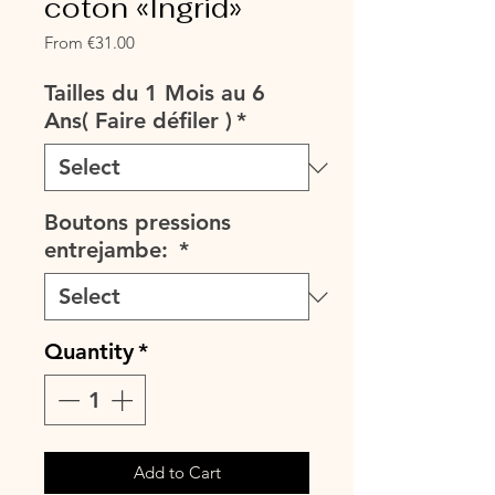
coton «Ingrid»
Sale
From
€31.00
Price
Tailles du 1 Mois au 6
Ans( Faire défiler )
*
Boutons pressions
entrejambe:
*
Quantity
*
Add to Cart