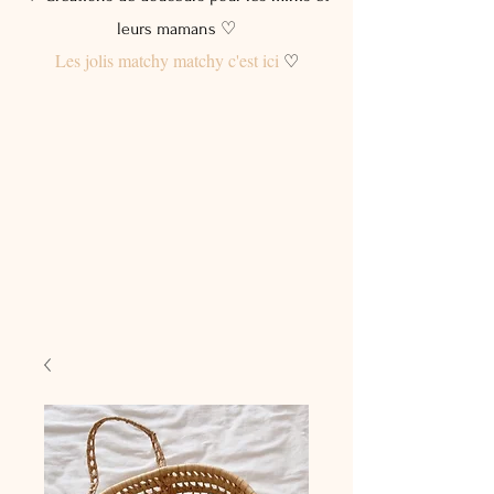
leurs mamans ♡
Les jolis matchy matchy c'est ici
♡