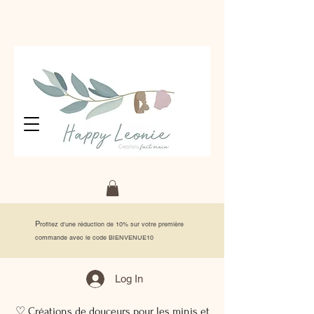
P
rofitez d'une réduction de 10% sur votre première
commande avec le code BIENVENUE10
Log In
♡ Créations de douceurs pour les minis et