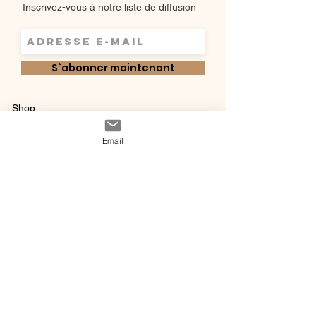
Inscrivez-vous à notre liste de diffusion
S`abonner maintenant
Shop
Qui sommes-
Livraisons & retours
Email
nous ?
instagram
Conditions
Contact
générales de vente