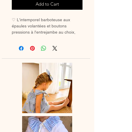
Add to Cart
♡ L'intemporel barboteuse aux
épaules volantées et boutons
pressions à l'entrejambe au choix,
pour bébé et petite fille.La parfaite
barboteuse de lété.
♡ Barboteuse entièrement réalisée à
la main.
♡ Le délai de fabrication est de 15 à
28 jours ouvrés selon les commandes
en cours.
♡ Lavage à la main ou en machine
30° max, couleurs similaires, cycle
délicat. Ne pas utilser de sèche-linge.