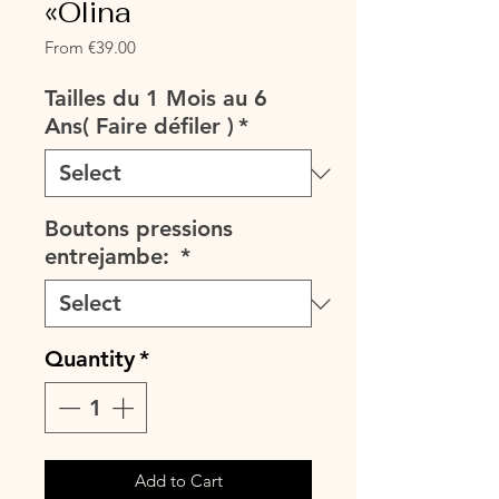
«Olina
Sale
From
€39.00
Price
Tailles du 1 Mois au 6
Ans( Faire défiler )
*
Boutons pressions
entrejambe:
*
Quantity
*
Add to Cart