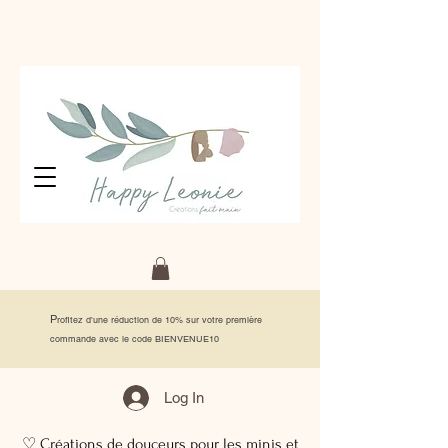
P
rofitez d'une réduction de 10% sur votre première
commande avec le code BIENVENUE10
Log In
♡ Créations de douceurs pour les minis et