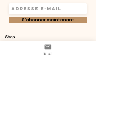
S`abonner maintenant
Shop
Qui sommes-
Livraisons & retours
Email
nous ?
instagram
Conditions
Contact
générales de vente