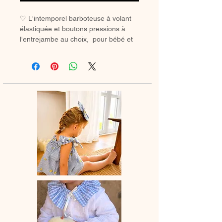
♡ L'intemporel barboteuse à volant
élastiquée et boutons pressions à
l'entrejambe au choix, pour bébé et
petite fille.Bretelles tissu à nouer, la
parfaite barboteuse de l'été.
♡ Barboteuse entièrement réalisée à
la main.
♡ Le délai de fabrication est de 15 à
28 jours ouvrés selon les commandes
en cours.
♡ Lavage à la main ou en machine
30° max, couleurs similaires, cycle
délicat. Ne pas utilser de sèche-linge.