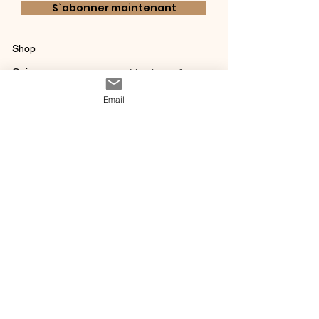
S`abonner maintenant
Shop
Qui sommes-
Livraisons & retours
nous ?
instagram
Conditions
Email
Contact
générales de vente
@ 2020 by Happy Léonie.