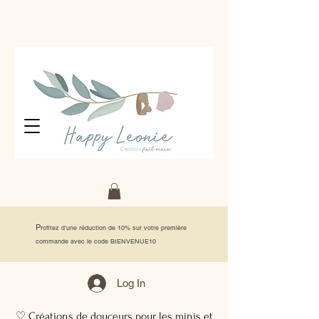
P
rofitez d'une réduction de 10% sur votre première
commande avec le code BIENVENUE10
Log In
♡ Créations de douceurs pour les minis et