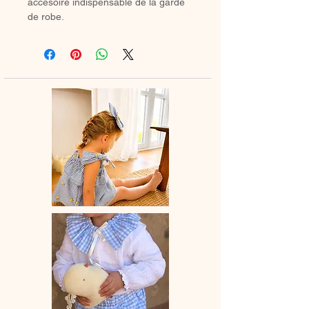
accesoire indispensable de la garde
de robe.
♡ Petit bandeau entièrement réalisé
à la main.
♡ Le délai de fabrication est de 7 à
21 jours ouvrés selon les commandes
en cours.
♡ Lavage à la main ou en machine
30° max, couleurs similaires, cycle
délicat. Ne pas utilser de sèche-linge.