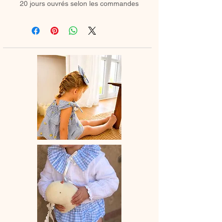
20 jours ouvrés selon les commandes 
en cours.* Entretien :Lavage à la 
main ou en machine 30° max, 
couleurs similaires. Pas de sèche-
linge.* Coloris : Crème et Camel.* 
Composition :100%  jersey matelassé 
effet tricot.