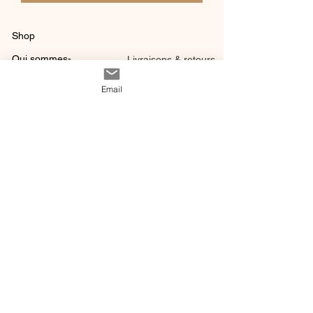
Shop
Qui sommes-
Livraisons & retours
nous ?
instagram
Conditions
Email
Contact
générales de vente
@ 2020 by Happy Léonie.