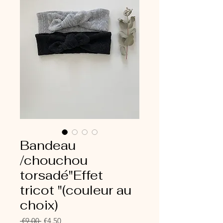
Bandeau
/chouchou
torsadé"Effet
tricot "(couleur au
choix)
Regular
Sale
 €9.00 
€4.50