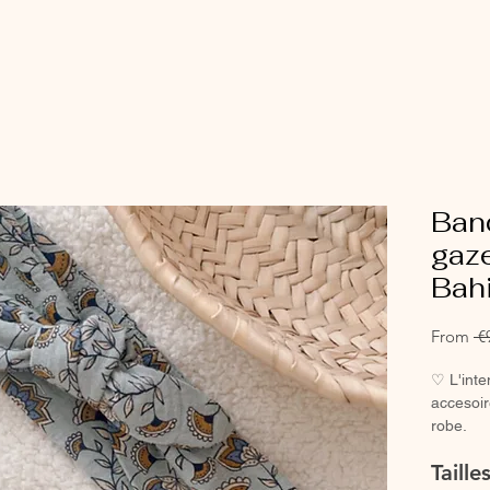
Ban
gaze
Bahi
From
 €
♡ L'int
accesoir
robe.
♡ Petit 
Taill
main.