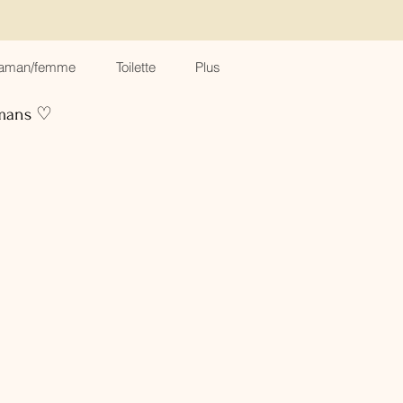
aman/femme
Toilette
Plus
amans ♡