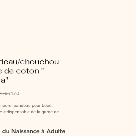
deau/chouchou
 de coton "
a"
Regular
Sale
9.70 
€4.60
Price
Price
emporel bandeau pour bébé,
e indispensable de la garde de
bandeau entièrement réalisé à la
es du Naissance à Adulte