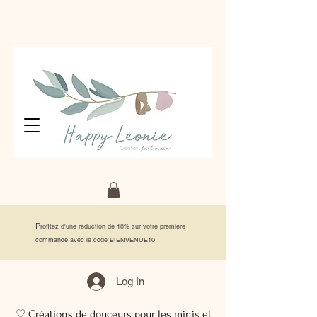
P
rofitez d'une réduction de 10% sur votre première
commande avec le code BIENVENUE10
Log In
♡ Créations de douceurs pour les minis et