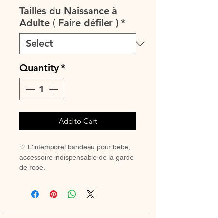
Tailles du Naissance à
Adulte ( Faire défiler )
*
Quantity
*
Add to Cart
♡ L'intemporel bandeau pour bébé,
accessoire indispensable de la garde
de robe.
♡ Petit bandeau entièrement réalisé
à la main.
♡ Le délai de fabrication est de 7 à