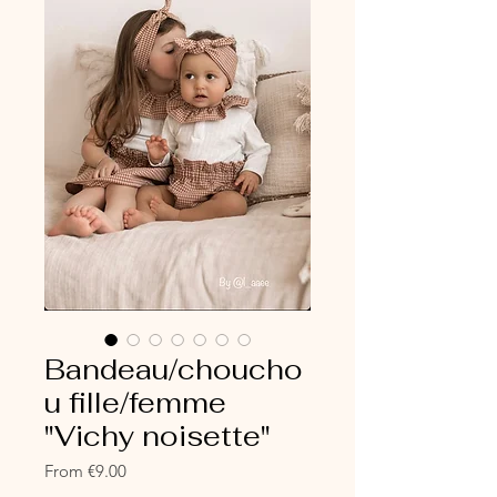
Bandeau/choucho
u fille/femme
"Vichy noisette"
Sale
From
€9.00
Price