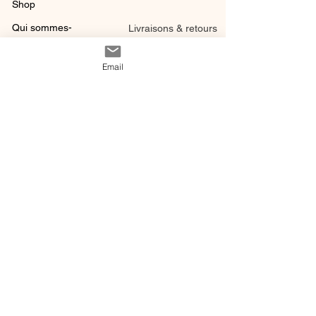
Shop
Qui sommes-
Livraisons & retours
nous ?
instagram
Conditions
Email
Contact
générales de vente
@ 2020 by Happy Léonie.