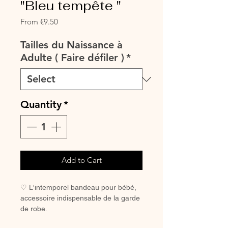
"Bleu tempête "
Sale
From
€9.50
Price
Tailles du Naissance à
Adulte ( Faire défiler )
*
Quantity
*
Add to Cart
♡ L'intemporel bandeau pour bébé,
accessoire indispensable de la garde
de robe.
♡ Petit bandeau entièrement réalisé