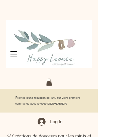
P
rofitez d'une réduction de 10% sur votre première
commande avec le code BIENVENUE10
Log In
♡ Créations de douceurs pour les minis et