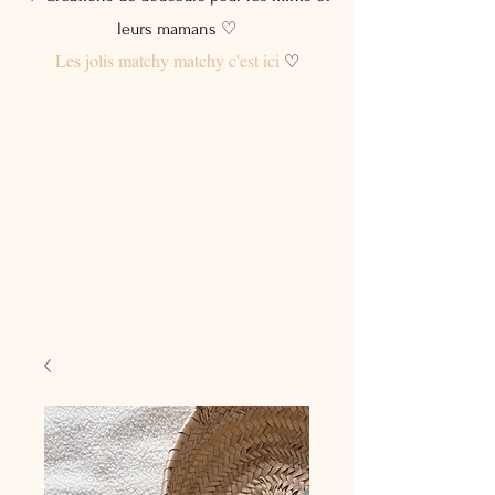
leurs mamans ♡
Les jolis matchy matchy c'est ici
♡