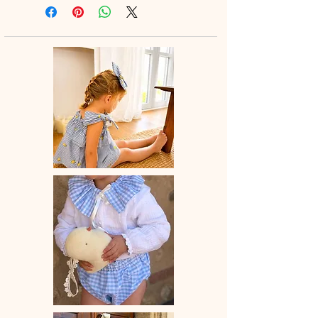
à la main.
♡ Le délai de fabrication est de 15 à
28 jours ouvrés selon les commandes
en cours.
♡ Lavage à la main ou en machine
30° max, couleurs similaires, cycle
délicat. Ne pas utilser de sèche-linge.
.