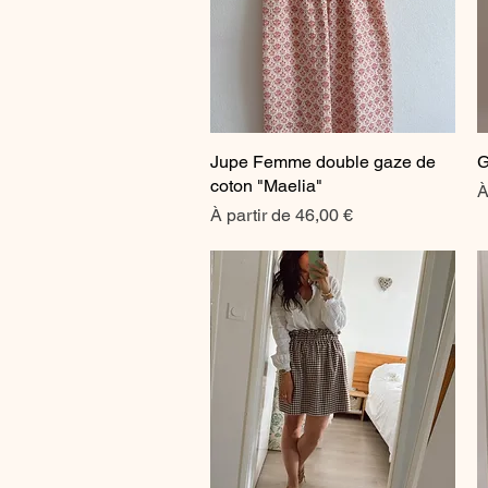
Jupe Femme double gaze de
Aperçu rapide
G
coton "Maelia"
P
À
Prix promotionnel
À partir de
46,00 €