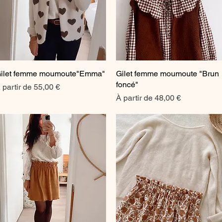
ilet femme moumoute"Emma"
Aperçu rapide
Gilet femme moumoute "Brun
Aperçu rapide
foncé"
rix promotionnel
 partir de
55,00 €
Prix promotionnel
À partir de
48,00 €