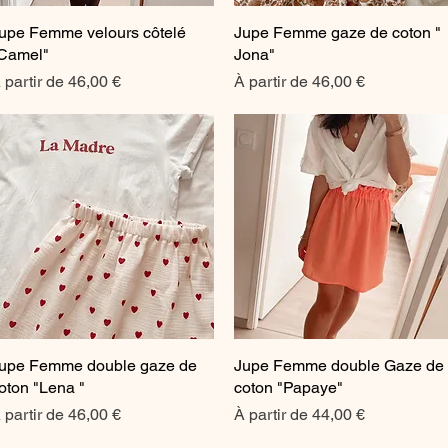
upe Femme velours côtelé
Aperçu rapide
Jupe Femme gaze de coton "
Aperçu rapide
Camel"
Jona"
rix promotionnel
Prix promotionnel
 partir de
46,00 €
À partir de
46,00 €
upe Femme double gaze de
Aperçu rapide
Jupe Femme double Gaze de
Aperçu rapide
oton "Lena "
coton "Papaye"
rix promotionnel
Prix promotionnel
 partir de
46,00 €
À partir de
44,00 €