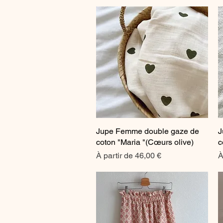
Jupe Femme double gaze de
Aperçu rapide
J
coton "Maria "(Cœurs olive)
c
Prix promotionnel
P
À partir de
46,00 €
À