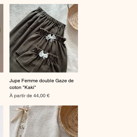
Jupe Femme double Gaze de
Aperçu rapide
coton "Kaki"
Prix promotionnel
À partir de
44,00 €