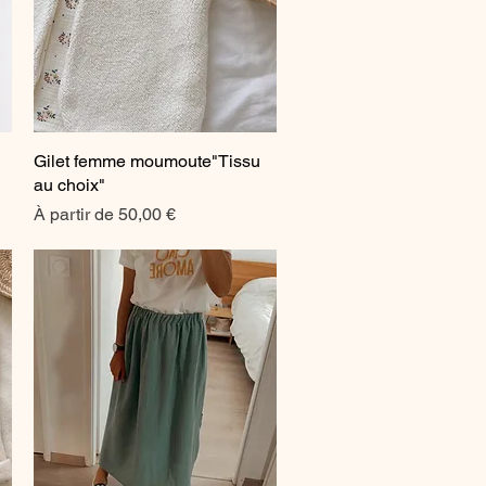
Gilet femme moumoute"Tissu
Aperçu rapide
au choix"
Prix promotionnel
À partir de
50,00 €