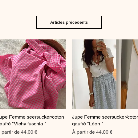
Articles précédents
upe Femme seersucker/coton
Aperçu rapide
Jupe Femme seersucker/coto
Aperçu rapide
aufré "Vichy fuschia "
gaufré "Léon "
rix promotionnel
Prix promotionnel
 partir de
44,00 €
À partir de
44,00 €