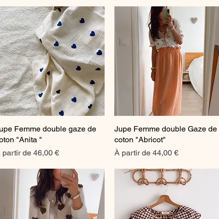
upe Femme double gaze de
Aperçu rapide
Jupe Femme double Gaze de
Aperçu rapide
oton "Anita "
coton "Abricot"
rix promotionnel
Prix promotionnel
 partir de
46,00 €
À partir de
44,00 €