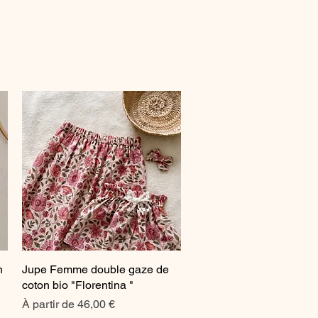
n
Jupe Femme double gaze de
Aperçu rapide
coton bio "Florentina "
Prix promotionnel
À partir de
46,00 €