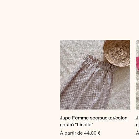
Jupe Femme seersucker/coton
Aperçu rapide
J
gaufré "Lisette"
g
Prix promotionnel
P
À partir de
44,00 €
À