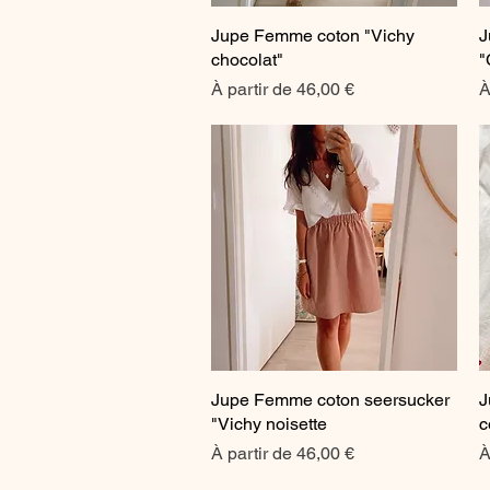
Jupe Femme coton "Vichy
Aperçu rapide
J
chocolat"
"
Prix promotionnel
P
À partir de
46,00 €
À
Jupe Femme coton seersucker
Aperçu rapide
J
"Vichy noisette
c
Prix promotionnel
P
À partir de
46,00 €
À