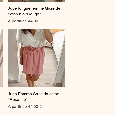
Jupe longue femme Gaze de
Aperçu rapide
coton bio "Sauge"
Prix promotionnel
À partir de
44,00 €
Jupe Femme Gaze de coton
Aperçu rapide
"Rose thé"
Prix promotionnel
À partir de
44,00 €