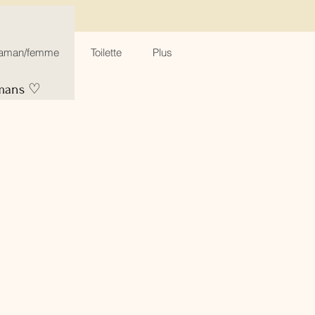
aman/femme
Toilette
Plus
amans ♡