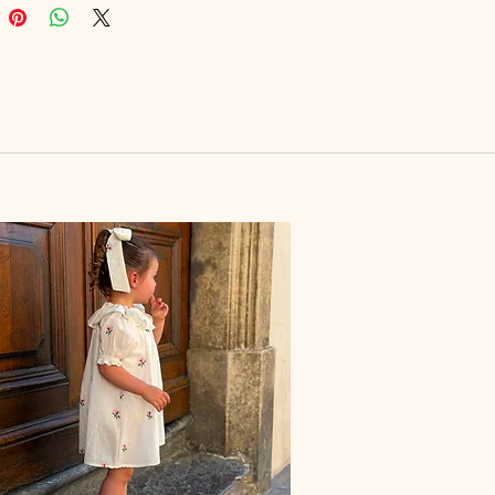
n d'une longueur particulière,
z pas à m'envoyer un mail à
oniestore@gmail.com