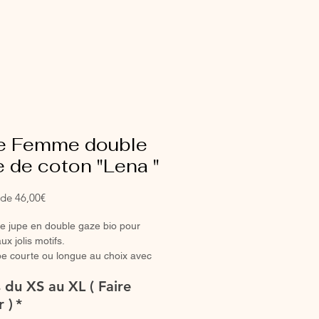
e Femme double
 de coton "Lena "
Prix
r de
46,00€
promotionnel
ie jupe en double gaze bio pour
x jolis motifs.
e courte ou longue au choix avec
roncée ou classique pour un look
s du XS au XL ( Faire
 ou en duo avec votre mini.
ntièrement réalisée à la main.
r )
*
 peut présenter une légère