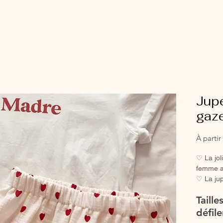
Jup
gaze
À parti
♡ La jol
femme au
♡ La jup
taille f
Taille
tendance
♡ Jupe e
défile
Jupe qui