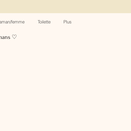
aman/femme
Toilette
Plus
amans ♡